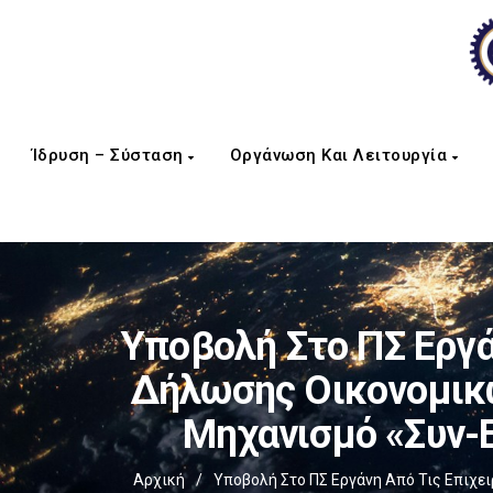
Ίδρυση – Σύσταση
Οργάνωση Και Λειτουργία
Υποβολή Στο ΠΣ Εργά
Δήλωσης Οικονομικώ
Μηχανισμό «Συν-Ε
Αρχική
/
Υποβολή Στο ΠΣ Εργάνη Από Τις Επιχε