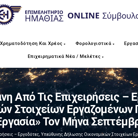
Χρηματοδότηση Και Χρέος
Φορολογιστικά
Εργασ
Επιχειρηματικά Νέα / Μελέτες
νη Από Τις Επιχειρήσεις – 
ν Στοιχείων Εργαζομένων 
ργασία» Τον Μήνα Σεπτέμβρ
ιρήσεις – Εργοδότες, Υπεύθυνης Δήλωσης Οικονομικών Στοιχείων Ε