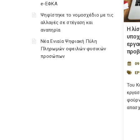
e-ΕΦΚΑ
Ψηφίστηκε το νομοσχέδιο με τις
αλλαγές σε στέγαση και
H λί
αναπηρία
υποχ
Νέα Ενιαία Ψηφιακή Πύλη
εργα
Πληρωμών οφειλών φυσικών
προβ
προσώπων
09
Ε
Του Κ
εργασ
φούρν
απασχο