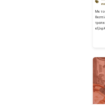
συ
Με το
θεσπί
τραπε
εξόφλ