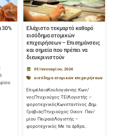
α 30%
Ελάχιστο τεκμαρτό καθαρό
εισόδημα ατομικών
επιχειρήσεων – Επισημάνσεις
και σημεία που πρέπει να
διευκρινιστούν
ς
05 Ιανουαρίου, 2024
ό
εισόδημα ατομικών επιχειρήσεων
αρίου
ΕπιμέλειαΚουλογιάννης Κων/
νοςΠτυχιούχος ΤΕΙΛογιστής –
φοροτεχνικόςΚωνσταντίνος Δημ.
ΓραβιάςΠτυχιούχος Οικον. Παν/
μίου ΠειραιάΛογιστής –
φοροτεχνικός Με τα άρθρα...