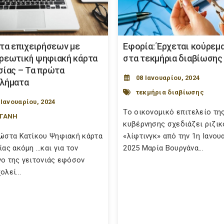
στα επιχειρήσεων με
Εφορία: Έρχεται κούρεμ
ρεωτική ψηφιακή κάρτα
στα τεκμήρια διαβίωσης
σίας – Τα πρώτα
08 Ιανουαρίου, 2024
λήματα
τεκμήρια διαβίωσης
 Ιανουαρίου, 2024
Το οικονομικό επιτελείο τη
ΡΓΑΝΗ
κυβέρνησης σχεδιάζει ριζικ
ώστα Κατίκου Ψηφιακή κάρτα
«λίφτινγκ» από την 1η Ιανου
ίας ακόμη …και για τον
2025 Μαρία Βουργάνα...
ο της γειτονιάς εφόσον
λεί...