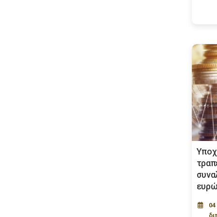
Υποχ
τραπ
συνα
ευρ
04
δι