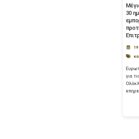
Μέγι
30 ημ
εμπο
προτ
Επιτ
19
κα
Ευρωπ
για τ
Ολόκλ
επηρε