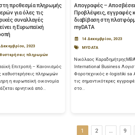
στη προθεσμία πληρωμής
Απογραφές – Αποσβέσει
ερών για όλες τις
Προβλέψεις, εγγραφές κ
ρικές συναλλαγές
διαβίβαση στη πλατφόρ
είνει η Ευρωπαϊκή
myDATA
ροπή
14 Δεκεμβρίου, 2023
 Δεκεμβρίου, 2023
MYDATA
θυστερήσεις πληρωμών
Νικόλαος ΚαραδημήτρηςMBA
αϊκή Επιτροπή – Κανονισμός
International Business Λογισ
ις καθυστερήσεις πληρωμών
Φοροτεχνικός e-logistiki sa
ηρη η ευρωπαϊκή οικονομία
τις σημαντικότερες εγγραφέ
άζεται αρνητικά από...
στο...
1
2
…
9