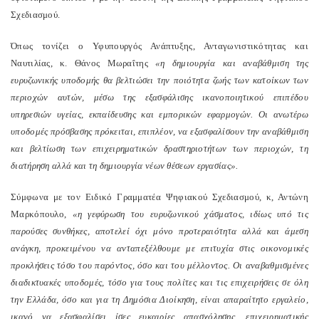
Σχεδιασμού.
Όπως τονίζει ο Υφυπουργός Ανάπτυξης, Ανταγωνιστικότητας και
Ναυτιλίας, κ. Θάνος Μωραΐτης
«η δημιουργία και αναβάθμιση της
ευρυζωνικής υποδομής θα βελτιώσει την ποιότητα ζωής των κατοίκων των
περιοχών αυτών, μέσω της εξασφάλισης ικανοποιητικού επιπέδου
υπηρεσιών υγείας, εκπαίδευσης και εμπορικών εφαρμογών. Οι ανωτέρω
υποδομές πρόσβασης πρόκειται, επιπλέον, να εξασφαλίσουν την αναβάθμιση
και βελτίωση των επιχειρηματικών δραστηριοτήτων των περιοχών, τη
διατήρηση αλλά και τη δημιουργία νέων θέσεων εργασίας».
Σύμφωνα με τον Ειδικό Γραμματέα Ψηφιακού Σχεδιασμού, κ, Αντώνη
Μαρκόπουλο,
«η γεφύρωση του ευρυζωνικού χάσματος, ιδίως υπό τις
παρούσες συνθήκες, αποτελεί όχι μόνο προτεραιότητα αλλά και άμεση
ανάγκη, προκειμένου να ανταπεξέλθουμε με επιτυχία στις οικονομικές
προκλήσεις τόσο του παρόντος, όσο και του μέλλοντος. Οι αναβαθμισμένες
διαδικτυακές υποδομές, τόσο για τους πολίτες και τις επιχειρήσεις σε όλη
την Ελλάδα, όσο και για τη Δημόσια Διοίκηση, είναι απαραίτητο εργαλείο,
ικανό να εξασφαλίσει ίσες ευκαιρίες απασχόλησης, επιχειρηματικής