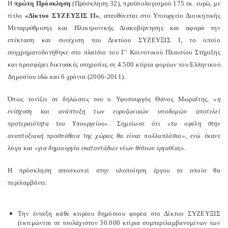
Η
πρώτη Πρόσκληση
(Πρόσκληση 32), προϋπολογισμού 175 εκ. ευρώ, με
τίτλο
«Δίκτυο ΣΥΖΕΥΞΙΣ ΙΙ»
, απευθύνεται στο Υπουργείο Διοικητικής
Μεταρρύθμισης και Ηλεκτρονικής Διακυβέρνησης και αφορά την
επέκταση και συνέχιση του Δικτύου ΣΥΖΕΥΞΙΣ Ι, το οποίο
συγχρηματοδοτήθηκε στο πλαίσιο του Γ’ Κοινοτικού Πλαισίου Στήριξης
και προσφέρει δικτυακές υπηρεσίες σε 4.500 κτίρια φορέων του Ελληνικού
Δημοσίου εδώ και 6 χρόνια (2006-2011).
Όπως τονίζει σε δηλώσεις του ο Υφυπουργός Θάνος Μωραΐτης,
«η
ενίσχυση και ανάπτυξη των ευρυζωνικών υποδομών αποτελεί
προτεραιότητα του Υπουργείου».
Σημείωσε ότι
«τα οφέλη στην
αναπτυξιακή προσπάθεια της χώρας θα είναι πολλαπλάσια»,
ενώ έκανε
λόγο και
«για δημιουργία εκατοντάδων νέων θέσεων εργασίας».
Η πρόσκληση αποσκοπεί στην υλοποίηση έργου το οποίο θα
περιλαμβάνει:
Την ένταξη κάθε κτιρίου δημόσιου φορέα στο Δίκτυο ΣΥΖΕΥΞΙΣ
(εκτιμώνται σε τουλάχιστον 30.000 κτίρια συμπεριλαμβανομένων των