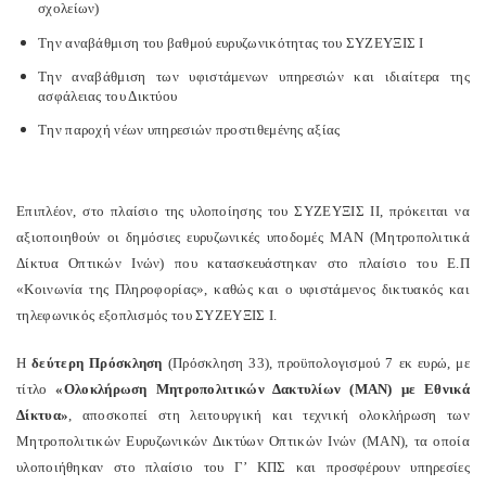
σχολείων)
Την αναβάθμιση του βαθμού ευρυζωνικότητας του ΣΥΖΕΥΞΙΣ Ι
Την αναβάθμιση των υφιστάμενων υπηρεσιών και ιδιαίτερα της
ασφάλειας του Δικτύου
Την παροχή νέων υπηρεσιών προστιθεμένης αξίας
Επιπλέον, στο πλαίσιο της υλοποίησης του ΣΥΖΕΥΞΙΣ ΙΙ, πρόκειται να
αξιοποιηθούν οι δημόσιες ευρυζωνικές υποδομές ΜΑΝ (Μητροπολιτικά
Δίκτυα Οπτικών Ινών) που κατασκευάστηκαν στο πλαίσιο του Ε.Π
«Κοινωνία της Πληροφορίας», καθώς και ο υφιστάμενος δικτυακός και
τηλεφωνικός εξοπλισμός του ΣΥΖΕΥΞΙΣ Ι.
Η
δεύτερη Πρόσκληση
(Πρόσκληση 33), προϋπολογισμού 7 εκ ευρώ, με
τίτλο
«Ολοκλήρωση Μητροπολιτικών Δακτυλίων (ΜΑΝ) με Εθνικά
Δίκτυα»
, αποσκοπεί στη λειτουργική και τεχνική ολοκλήρωση των
Μητροπολιτικών Ευρυζωνικών Δικτύων Οπτικών Ινών (ΜΑΝ), τα οποία
υλοποιήθηκαν στο πλαίσιο του Γ’ ΚΠΣ και προσφέρουν υπηρεσίες