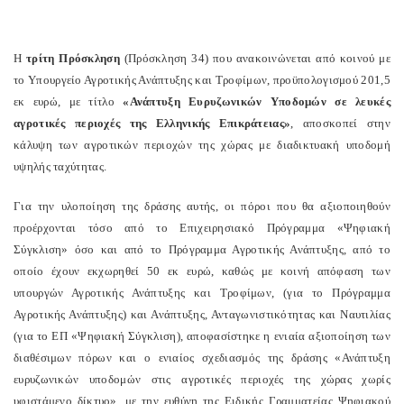
Η
τρίτη Πρόσκληση
(Πρόσκληση 34) που ανακοινώνεται από κοινού με
το Υπουργείο Αγροτικής Ανάπτυξης και Τροφίμων, προϋπολογισμού 201,5
εκ ευρώ, με τίτλο
«Ανάπτυξη Ευρυζωνικών Υποδομών σε λευκές
αγροτικές περιοχές της Ελληνικής Επικράτειας»
, αποσκοπεί στην
κάλυψη των αγροτικών περιοχών της χώρας με διαδικτυακή υποδομή
υψηλής ταχύτητας.
Για την υλοποίηση της δράσης αυτής, οι πόροι που θα αξιοποιηθούν
προέρχονται τόσο από το Επιχειρησιακό Πρόγραμμα «Ψηφιακή
Σύγκλιση» όσο και από το Πρόγραμμα Αγροτικής Ανάπτυξης, από το
οποίο έχουν εκχωρηθεί 50 εκ ευρώ, καθώς με κοινή απόφαση των
υπουργών Αγροτικής Ανάπτυξης και Τροφίμων, (για το Πρόγραμμα
Αγροτικής Ανάπτυξης) και Ανάπτυξης, Ανταγωνιστικότητας και Ναυτιλίας
(για το ΕΠ «Ψηφιακή Σύγκλιση), αποφασίστηκε η ενιαία αξιοποίηση των
διαθέσιμων πόρων και ο ενιαίος σχεδιασμός της δράσης «Ανάπτυξη
ευρυζωνικών υποδομών στις αγροτικές περιοχές της χώρας χωρίς
υφιστάμενο δίκτυο», με την ευθύνη της Ειδικής Γραμματείας Ψηφιακού