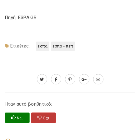
Πηγή: ESPA.GR
Ετικέτες:
εσπα
εσπα - πεπ
Ηταν αυτό βοηθητικό;
Ναι
Οχι