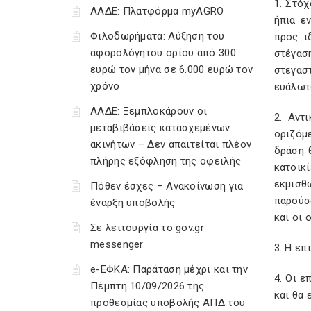
1. Στόχ
ΑΑΔΕ: Πλατφόρμα myAGRO
ήπια ε
Φιλοδωρήματα: Αύξηση του
προς ι
αφορολόγητου ορίου από 300
στέγασ
ευρώ τον μήνα σε 6.000 ευρώ τον
στεγασ
χρόνο
ευάλωτ
ΑΑΔΕ: Ξεμπλοκάρουν οι
2. Αντ
μεταβιβάσεις κατασχεμένων
οριζόμ
ακινήτων – Δεν απαιτείται πλέον
δράση 
πλήρης εξόφληση της οφειλής
κατοικ
εκμισθ
Πόθεν έσχες – Ανακοίνωση για
παρούσα
έναρξη υποβολής
και οι 
Σε λειτουργία το gov.gr
messenger
3. Η επ
e-ΕΦΚΑ: Παράταση μέχρι και την
4. Οι 
Πέμπτη 10/09/2026 της
και θα 
προθεσμίας υποβολής ΑΠΔ του