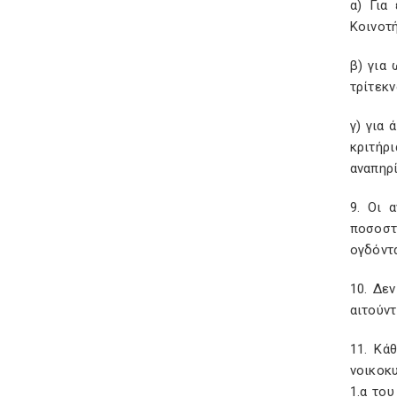
α) Για
Κοινοτ
β) για 
τρίτεκν
γ) για 
κριτήρ
αναπηρί
9. Οι 
ποσοστ
ογδόντα
10. Δεν
αιτούντ
11. Κά
νοικοκυ
1.α του