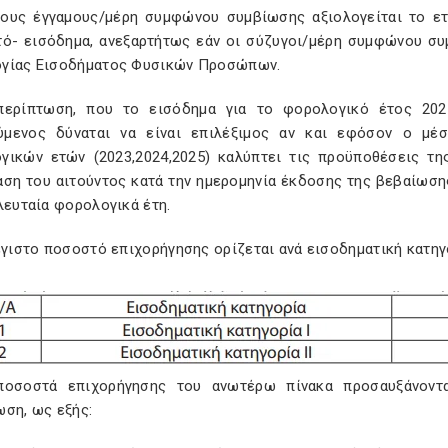
 τους έγγαμους/μέρη συμφώνου συμβίωσης αξιολογείται το ε
τό- εισόδημα, ανεξαρτήτως εάν οι σύζυγοι/μέρη συμφώνου σ
γίας Εισοδήματος Φυσικών Προσώπων.
περίπτωση, που το εισόδημα για το φορολογικό έτος 202
μενος δύναται να είναι επιλέξιμος αν και εφόσον ο μέ
γικών ετών (2023,2024,2025) καλύπτει τις προϋποθέσεις της
ση του αιτούντος κατά την ημερομηνία έκδοσης της βεβαίωσης 
λευταία φορολογικά έτη.
έγιστο ποσοστό επιχορήγησης ορίζεται ανά εισοδηματική κατηγο
ποσοστά επιχορήγησης του ανωτέρω πίνακα προσαυξάνοντα
ωση, ως εξής: