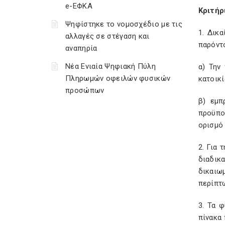
e-ΕΦΚΑ
Κριτήρ
Ψηφίστηκε το νομοσχέδιο με τις
1. Δικ
αλλαγές σε στέγαση και
παρόντο
αναπηρία
Νέα Ενιαία Ψηφιακή Πύλη
α) Την
Πληρωμών οφειλών φυσικών
κατοικί
προσώπων
β) εμπ
προϋποθ
ορισμό 
2. Για
διαδικ
δικαιω
περίπτω
3. Τα 
πίνακα 