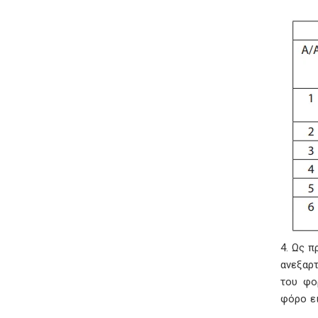
4. Ως 
ανεξαρ
του φο
φόρο ει