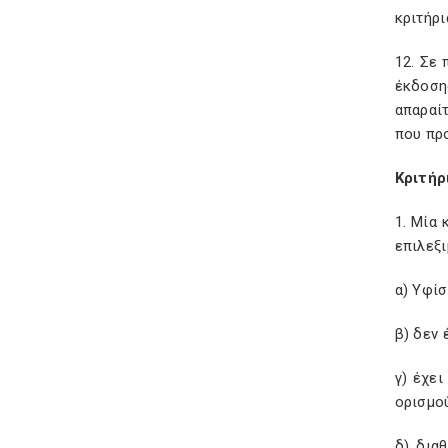
κριτήρι
12. Σε
έκδοση
απαραί
που πρ
Κριτήρ
1. Μία 
επιλεξι
α) Υφίσ
β) δεν 
γ) έχει
ορισμού
δ) δια