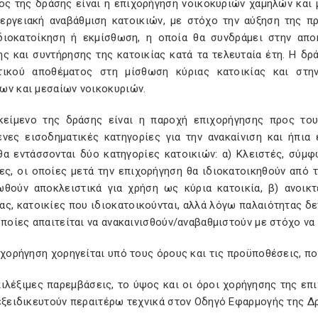
ος της δράσης είναι η επιχορήγηση νοικοκυριών χαμηλών και 
νεργειακή αναβάθμιση κατοικιών, με στόχο την αύξηση της 
διοκατοίκηση ή εκμίσθωση, η οποία θα συνδράμει στην απ
ης και συντήρησης της κατοικίας κατά τα τελευταία έτη. Η δ
τικού αποθέματος στη μίσθωση κύριας κατοικίας και στη
ων και μεσαίων νοικοκυριών.
ικείμενο της δράσης είναι η παροχή επιχορήγησης προς τ
ενες εισοδηματικές κατηγορίες για την ανακαίνιση και ήπια
θα εντάσσονται δύο κατηγορίες κατοικιών: α) Κλειστές, σύμ
ίες, οι οποίες μετά την επιχορήγηση θα ιδιοκατοικηθούν από
ωθούν αποκλειστικά για χρήση ως κύρια κατοικία, β) ανοικ
ς, κατοικίες που ιδιοκατοικούνται, αλλά λόγω παλαιότητας δε
οποίες απαιτείται να ανακαινισθούν/αναβαθμιστούν με στόχο να
ιχορήγηση χορηγείται υπό τους όρους και τις προϋποθέσεις, π
επιλέξιμες παρεμβάσεις, το ύψος και οι όροι χορήγησης της ε
εξειδικευτούν περαιτέρω τεχνικά στον Οδηγό Εφαρμογής της Δ