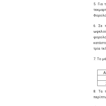
5. Για
τεκμαρ
Φορολο
6. Σε 
ωφελού
φορολο
κατάστα
τρία τε
7. Το μ
8. Τα 
περίπτ