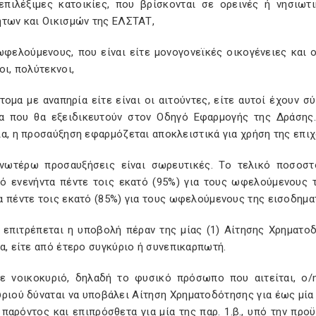
 επιλέξιμες κατοικίες, που βρίσκονται σε ορεινές ή νησι
ήτων και Οικισμών της ΕΛΣΤΑΤ,
ωφελούμενους, που είναι είτε μονογονεϊκές οικογένειες και ο
οι, πολύτεκνοι,
άτομα με αναπηρία είτε είναι οι αιτούντες, είτε αυτοί έχουν
ια που θα εξειδικευτούν στον Οδηγό Εφαρμογής της Δράσης.
α, η προσαύξηση εφαρμόζεται αποκλειστικά για χρήση της επιχ
ανωτέρω προσαυξήσεις είναι σωρευτικές. Το τελικό ποσοστ
ό ενενήντα πέντε τοις εκατό (95%) για τους ωφελούμενους τ
 πέντε τοις εκατό (85%) για τους ωφελούμενους της εισοδηματ
 επιτρέπεται η υποβολή πέραν της μίας (1) Αίτησης Χρηματοδό
α, είτε από έτερο συγκύριο ή συνεπικαρπωτή.
θε νοικοκυριό, δηλαδή το φυσικό πρόσωπο που αιτείται, ο
ριού δύναται να υποβάλει Αίτηση Χρηματοδότησης για έως μία 
 παρόντος και επιπρόσθετα για μία της παρ. 1.β., υπό την πρ