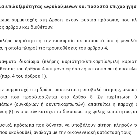
ια επιλεξιμότητας ωφελούμενων και ποσοστά επιχορήγη
αίωμα συμμετοχής στη Δράση, έχουν φυσικά πρόσωπα, που πλη
ς άρθρου και διαθέτουν:
 πλήρη κυριότητα ή την επικαρπία σε ποσοστό ίσο ή μεγαλύ
α, η οποία πληροί τις προϋποθέσεις του άρθρου 4,
ράγματο δικαίωμα (πλήρης κυριότητα/επικαρπία/ψιλή κυριότ
έσεις του άρθρου 4 και μόνο εφόσον η κατοικία αυτή αποτελε
(παρ. 4 του άρθρου 1).
 την συμμετοχή στη δράση απαιτείται η υποβολή αίτησης, μέσ
ασία που προσδιορίζεται στο άρθρο 8. Σε περίπτωση 
μάτων (συγκύριων ή συνεπικαρπωτών), απαιτείται η παροχή 
ση β) αν ο αιτών κατέχει το δικαίωμα της ψιλής κυριότητας, α
φυσικά πρόσωπα που δύναται να υποβάλουν αίτηση πληρούν τα
που ακολουθεί, ανάλογα με την οικογενειακή κατάστασή τους: