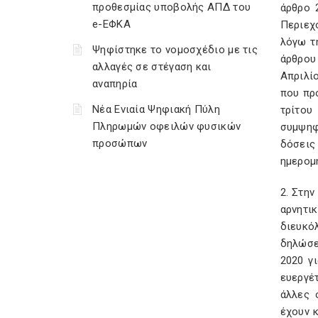
προθεσμίας υποβολής ΑΠΔ του
άρθρο 
e-ΕΦΚΑ
Περιεχ
λόγω τ
Ψηφίστηκε το νομοσχέδιο με τις
άρθρου
αλλαγές σε στέγαση και
Απριλί
αναπηρία
που πρ
Νέα Ενιαία Ψηφιακή Πύλη
τρίτου
Πληρωμών οφειλών φυσικών
συμψηφ
προσώπων
δόσεις
ημερομη
2. Στην
αρνητι
διευκό
δηλώσε
2020 γ
ευεργέ
άλλες 
έχουν 