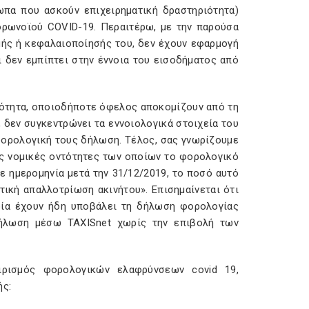
ωπα που ασκούν επιχειρηματική δραστηριότητα)
ορωνοϊού COVID-19. Περαιτέρω, με την παρούσα
μής ή κεφαλαιοποίησής του, δεν έχουν εφαρμογή
τι δεν εμπίπτει στην έννοια του εισοδήματος από
ιότητα, οποιοδήποτε όφελος αποκομίζουν από τη
δεν συγκεντρώνει τα εννοιολογικά στοιχεία του
φορολογική τους δήλωση. Τέλος, σας γνωρίζουμε
τις νομικές οντότητες των οποίων το φορολογικό
σε ημερομηνία μετά την 31/12/2019, το ποσό αυτό
τική απαλλοτρίωση ακινήτου». Επισημαίνεται ότι
οία έχουν ήδη υποβάλει τη δήλωση φορολογίας
δήλωση μέσω TAXISnet χωρίς την επιβολή των
ιρισμός φορολογικών ελαφρύνσεων covid 19,
ής: