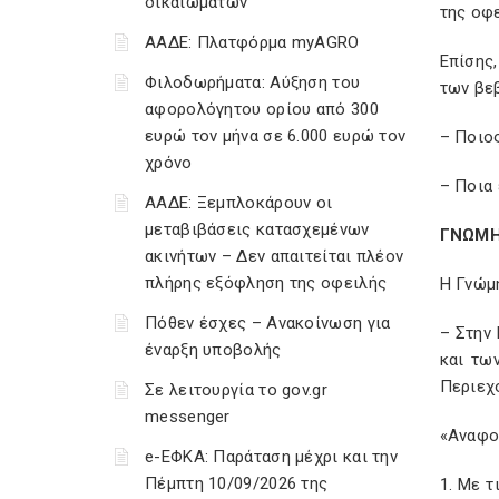
δικαιωμάτων
της οφ
ΑΑΔΕ: Πλατφόρμα myAGRO
Επίσης,
Φιλοδωρήματα: Αύξηση του
των βε
αφορολόγητου ορίου από 300
ευρώ τον μήνα σε 6.000 ευρώ τον
– Ποιος
χρόνο
– Ποια 
ΑΑΔΕ: Ξεμπλοκάρουν οι
μεταβιβάσεις κατασχεμένων
ΓΝΩΜΗ
ακινήτων – Δεν απαιτείται πλέον
πλήρης εξόφληση της οφειλής
Η Γνώμη
Πόθεν έσχες – Ανακοίνωση για
– Στην
έναρξη υποβολής
και τω
Περιεχ
Σε λειτουργία το gov.gr
messenger
«Αναφορ
e-ΕΦΚΑ: Παράταση μέχρι και την
Πέμπτη 10/09/2026 της
1. Με τ