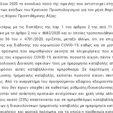
λίου 2020 το συνολικό ποσό της οφειλής που αντιστοιχεί στη
 των εσόδων του Κρατικού Προϋπολογισμού για τον μήνα Απρ
ις Φόρου Προστιθέμενης Αξίας.
αιτέρω, με τις διατάξεις της παρ. 1 του άρθρου 2 της από 1
ε με το άρθρο 2 του ν. 4682/2020 και οι οποίες τροποποιήθηκαν
ρο 36 του ν. 4701/2020, ορίζεται, μεταξύ άλλων, ότι σε επ
σης και διάδοσης του κορωνοϊού COVID-19, καθώς και σε μι
 πρόσωπα που εκμισθώνουν ακίνητα σε επιχειρήσεις που ε
ης του κορωνοϊού COVID-19, εκπίπτει ποσοστό είκοσι πέντε
ρολογική Διοίκηση οφειλών τους με ημερομηνία καταβολής απ
εφόσον αυτές καταβάλλονται εμπρόθεσμα. Σε περίπτωση
λυνσης τμηματικής καταβολής, εκπίπτει ποσοστό είκοσι πέν
ης. Από το ευεργέτημα του προηγούμενου εδαφίου εξαιρούνται
 που δεν έχουν υπαχθεί σε καθεστώς ρύθμισης/διευκόλυνσης
ονται από ανάκτηση κρατικών ενισχύσεων και χρέη υπέρ αλ
τοις εκατό (25%) επεκτείνεται και σε εμπροθέσμως καταβαλλ
εων ή διευκολύνσεων τμηματικής καταβολής με ημερομηνία κατ
ιχειρήσεις και φυσικά πρόσωπα, για τα οποία η προθεσμία κα