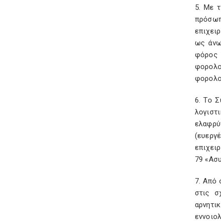
5. Με 
πρόσωπ
επιχειρ
ως άνω
φόρος 
φορολο
φορολο
6. Το 
λογιστ
ελαφρύ
(ευεργ
επιχει
79 «Ασυ
7. Από
στις σ
αρνητι
εννοιο