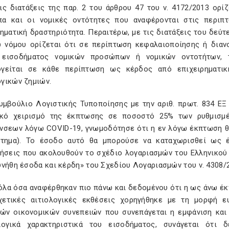
τις διατάξεις της παρ. 2 του άρθρου 47 του ν. 4172/2013 ορί
α και οι νομικές οντότητες που αναφέρονται στις περιπ
ηματική δραστηριότητα. Περαιτέρω, με τις διατάξεις του δεύτ
 νόμου ορίζεται ότι σε περίπτωση κεφαλαιοποίησης ή διανο
εισοδήματος νομικών προσώπων ή νομικών οντοτήτων, τ
γείται σε κάθε περίπτωση ως κέρδος από επιχειρηματική
γικών ζημιών.
Συμβούλιο Λογιστικής Τυποποίησης με την αριθ. πρωτ. 834 ΕΞ
ικό χειρισμό της έκπτωσης σε ποσοστό 25% των ρυθμισμ
νσεων λόγω COVID-19, γνωμοδότησε ότι η εν λόγω έκπτωση θα
έτημα). Το έσοδο αυτό θα μπορούσε να καταχωρισθεί ως έ
ρήσεις που ακολουθούν το σχέδιο λογαριασμών του Ελληνικού
νήθη έσοδα και κέρδη» του Σχεδίου Λογαριασμών του ν. 4308/
 όλα όσα αναφέρθηκαν πιο πάνω και δεδομένου ότι η ως άνω έ
χετικές αιτιολογικές εκθέσεις χορηγήθηκε με τη μορφή ε
κών οικονομικών συνεπειών που συνεπάγεται η εμφάνιση και
λογικά χαρακτηριστικά του εισοδήματος, συνάγεται ότι 