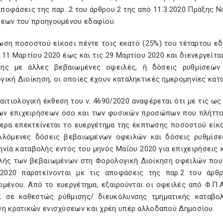
αποφάσεις της παρ. 2 του άρθρου 2 της από 11.3.2020 Πράξης 
σεων του προηγουμένου εδαφίου.
ωση ποσοστού είκοσι πέντε τοις εκατό (25%) του τέταρτου εδ
 11 Μαρτίου 2020 έως και τις 29 Μαρτίου 2020 και διενεργεί
ης με άλλες βεβαιωμένες οφειλές, ή δόσεις ρυθμίσεων
ική Διοίκηση, οι οποίες έχουν καταληκτικές ημερομηνίες κατα
 αιτιολογική έκθεση του ν. 4690/2020 αναφέρεται ότι με τις ως
ων επιχειρήσεων όσο και των φυσικών προσώπων που πλήττον
τερα επεκτείνεται το ευεργέτημα της έκπτωσης ποσοστού είκ
λλόμενες δόσεις βεβαιωμένων οφειλών και δόσεις ρυθμίσε
νία καταβολής εντός του μηνός Μαΐου 2020 για επιχειρήσεις 
λής των βεβαιωμένων στη Φορολογική Διοίκηση οφειλών που 
2020 παρατείνονται με τις αποφάσεις της παρ.2 του άρθ
ομένου. Από το ευεργέτημα, εξαιρούνται οι οφειλές από Φ.Π
ί σε καθεστώς ρύθμισης/ διευκόλυνσης τμηματικής καταβο
ση κρατικών ενισχύσεων και χρέη υπέρ αλλοδαπού Δημοσίου.