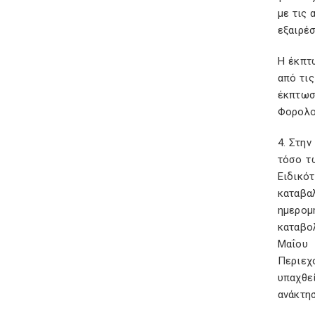
με τις 
εξαιρέ
Η έκπτ
από τις
έκπτωσ
Φορολογ
4. Στην
τόσο τ
Ειδικό
καταβα
ημερομη
καταβο
Μαΐου 
Περιεχ
υπαχθε
ανάκτη