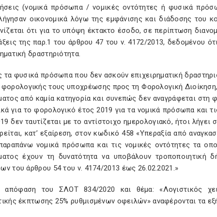
ρήσεις (νομικά πρόσωπα / νομικές οντότητες ή φυσικά πρόσ
λήγησαν οικονομικά λόγω της εμφάνισης και διάδοσης του κ
ινίζεται ότι για το υπόψη έκτακτο έσοδο, σε περίπτωση διανο
άξεις της παρ.1 του άρθρου 47 του ν. 4172/2013, δεδομένου ό
ηματική δραστηριότητα.
ς τα φυσικά πρόσωπα που δεν ασκούν επιχειρηματική δραστηρ
 φορολογικής τους υποχρέωσης προς τη Φορολογική Διοίκηση, 
ματος από καμία κατηγορία και συνεπώς δεν αναγράφεται στη 
ικά για το φορολογικό έτος 2019 για τα νομικά πρόσωπα και 
19 δεν ταυτίζεται με το αντίστοιχο ημερολογιακό, ήτοι λήγει 
είται, κατ’ εξαίρεση, στον κωδικό 458 «Υπεραξία από αναγκασ
 παραπάνω νομικά πρόσωπα και τις νομικές οντότητες τα οπ
ματος έχουν τη δυνατότητα να υποβάλουν τροποποιητική 
ν του άρθρου 54 του ν. 4174/2013 έως 26.02.2021.»
 απόφαση του ΣΛΟΤ 834/2020 και θέμα: «Λογιστικός χε
τικής έκπτωσης 25% ρυθμισμένων οφειλών» αναφέρονται τα εξ