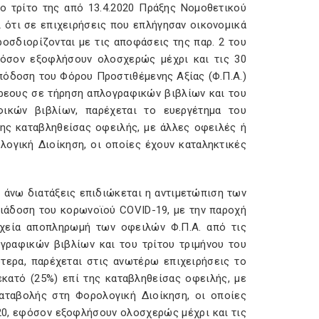
ρο τρίτο της από 13.4.2020 Πράξης Νομοθετικού
 ότι σε επιχειρήσεις που επλήγησαν οικονομικά
οσδιορίζονται με τις αποφάσεις της παρ. 2 του
φόσον εξοφλήσουν ολοσχερώς μέχρι και τις 30
πόδοση του Φόρου Προστιθέμενης Αξίας (Φ.Π.Α.)
χρεους σε τήρηση απλογραφικών βιβλίων και του
ικών βιβλίων, παρέχεται το ευεργέτημα του
της καταβληθείσας οφειλής, με άλλες οφειλές ή
ογική Διοίκηση, οι οποίες έχουν καταληκτικές
ως άνω διατάξεις επιδιώκεται η αντιμετώπιση των
διάδοση του κορωνοϊού COVID-19, με την παροχή
ταχεία αποπληρωμή των οφειλών Φ.Π.Α. από τις
γραφικών βιβλίων και του τρίτου τριμήνου του
τερα, παρέχεται στις ανωτέρω επιχειρήσεις το
κατό (25%) επί της καταβληθείσας οφειλής, με
αταβολής στη Φορολογική Διοίκηση, οι οποίες
20, εφόσον εξοφλήσουν ολοσχερώς μέχρι και τις