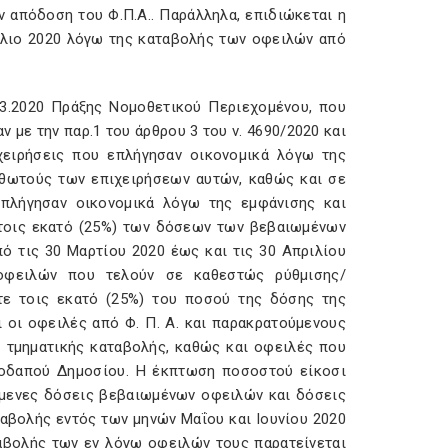
ν απόδοση του Φ.Π.Α.. Παράλληλα, επιδιώκεται η
ίλιο 2020 λόγω της καταβολής των οφειλών από
1.3.2020 Πράξης Νομοθετικού Περιεχομένου, που
 με την παρ.1 του άρθρου 3 του ν. 4690/2020 και
ιχειρήσεις που επλήγησαν οικονομικά λόγω της
σθωτούς των επιχειρήσεων αυτών, καθώς και σε
πλήγησαν οικονομικά λόγω της εμφάνισης και
 τοις εκατό (25%) των δόσεων των βεβαιωμένων
ό τις 30 Μαρτίου 2020 έως και τις 30 Απριλίου
 οφειλών που τελούν σε καθεστώς ρύθμισης/
τε τοις εκατό (25%) του ποσού της δόσης της
 οι οφειλές από Φ. Π. Α. και παρακρατούμενους
 τμηματικής καταβολής, καθώς και οφειλές που
λοδαπού Δημοσίου. Η έκπτωση ποσοστού είκοσι
όμενες δόσεις βεβαιωμένων οφειλών και δόσεις
αβολής εντός των μηνών Μαΐου και Ιουνίου 2020
ταβολής των εν λόγω οφειλών τους παρατείνεται