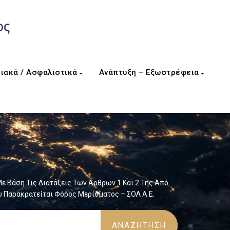
ιακά / Ασφαλιστικά
Ανάπτυξη – Εξωστρέφεια
 Βάση Τις Διατάξεις Των Άρθρων 1 Και 2 Της Από
 Παρακρατείται Φόρος Μερίσματος – ΣΟΛ Α.Ε.