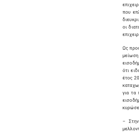
επιχει
που επ
διευκρ
οι διατ
επιχειρ
Ως προ
μείωση
εισοδή
ότι ειδ
έτος 20
καταχωρ
για τα
εισοδή
κυρώσεω
– Στην
μελλον