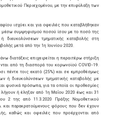
Νομοθετικού Περιεχομένου, με την επιφύλαξη των
αφίου ισχύει και για οφειλές που καταβλήθηκαν
ται μέσω συμψηφισμού ποσού ίσου με το ποσό της
 ή διευκολύνσεων τμηματικής καταβολής στη
βολής μετά από την 1η Ιουνίου 2020.
 άνω διατάξεις επιχειρείται η περαιτέρω στήριξη
ται από τη διασπορά του κορωνοϊού COVID-19.
οσι πέντε τοις εκατό (25%) και σε εμπροθέσμως
ων ή διευκολύνσεων τμηματικής καταβολής με
και φυσικά πρόσωπα, για τα οποία οι προθεσμίες
λήγουν ή έληξαν από 1η Μαΐου 2020 έως και 31
ρου 2 της από 11.3.2020 Πράξης Νομοθετικού
.Α. και παρακρατούμενους φόρους που δεν έχουν
λής, καθώς και οφειλές που προέρχονται από