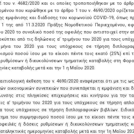
2 του ν. 4682/2020 και οι οποίες τροποποιήθηκαν με το άρθ
ομένου που κυρώθηκε με το άρθρο 1 του ν. 4690/2020 ορίζεται
ης εμφάνισης και διάδοσης του κορωνοϊού COVID-19, όπως πρ
 1 της από 11.3.2020 Πράξης Νομοθετικού Περιεχομένου, ε
ου 2020 το συνολικό ποσό της οφειλής που αντιστοιχεί στην α
οκύπτει από τις δηλώσεις α’ τριμήνου του 2020 για τους υπό
 μήνα του 2020 για τους υπόχρεους σε τήρηση διπλογραφ
ισμού ποσού ίσου με το είκοσι πέντε τοις εκατό (25%) επί 
 ρυθμίσεων ή διευκολύνσεων τμηματικής καταβολής στη Φορολ
νίες καταβολής μετά και την 1 η Μαΐου 2020.
 αιτιολογική έκθεση του ν. 4690/2020 αναφέρεται ότι με τις 
κών οικονομικών συνεπειών που συνεπάγεται η εμφάνιση και 
λυνσης στις πληγείσες επιχειρήσεις και κινήτρου για την 
ις α’ τριμήνου του 2020 για τους υπόχρεους σε τήρηση απλο
ια τους υπόχρεους σε τήρηση διπλογραφικών βιβλίων. Ειδικό
τημα του συμψηφισμού ποσού ίσου με το είκοσι πέντε τοις ε
οφειλές ή δόσεις ρυθμίσεων ή διευκολύνσεων τμηματικής κ
καταληκτικές ημερομηνίες καταβολής μετά και την 1η Μαΐου 20