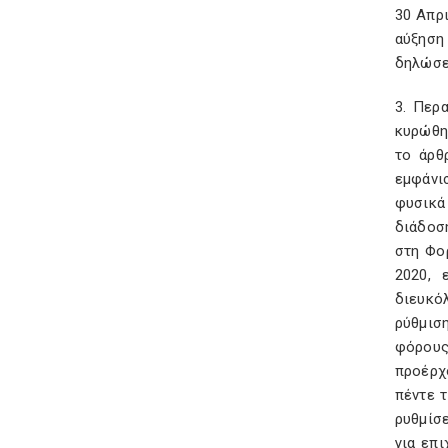
30 Απρι
αύξηση
δηλώσε
3. Περ
κυρώθηκ
το άρθ
εμφάνι
φυσικά
διάδοσ
στη Φο
2020, 
διευκό
ρύθμισ
φόρους
προέρχ
πέντε 
ρυθμίσ
για επ