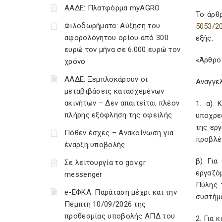
ΑΑΔΕ: Πλατφόρμα myAGRO
Το άρθ
Φιλοδωρήματα: Αύξηση του
5053/2
αφορολόγητου ορίου από 300
εξής:
ευρώ τον μήνα σε 6.000 ευρώ τον
«Άρθρο
χρόνο
ΑΑΔΕ: Ξεμπλοκάρουν οι
Αναγγε
μεταβιβάσεις κατασχεμένων
ακινήτων – Δεν απαιτείται πλέον
1. α) 
πλήρης εξόφληση της οφειλής
υποχρεο
της εργ
Πόθεν έσχες – Ανακοίνωση για
προβλέ
έναρξη υποβολής
β) Για
Σε λειτουργία το gov.gr
εργαζό
messenger
Πύλης 
e-ΕΦΚΑ: Παράταση μέχρι και την
συστήμα
Πέμπτη 10/09/2026 της
προθεσμίας υποβολής ΑΠΔ του
2. Για