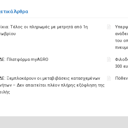
χετικά Άρθρα
ίκια: Τέλος οι πληρωμές με μετρητά από 1η
Υπερψ
τωβρίου
ανάδει
του ο
πνευμ
ΔΕ: Πλατφόρμα myAGRO
Φιλοδ
300 ε
ΔΕ: Ξεμπλοκάρουν οι μεταβιβάσεις κατασχεμένων
Πόθεν
νήτων – Δεν απαιτείται πλέον πλήρης εξόφληση της
ειλής