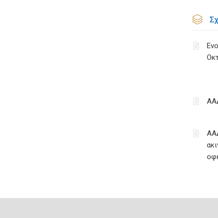
Σ
Ενο
Οκ
ΑΑ
ΑΑ
ακι
οφ