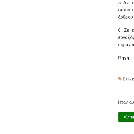
5. Αν 
διοικη
άρθρου
6. Σε 
εργαζό
σήμανση
Πηγή :
Ετικέ
Ηταν αυ
Να