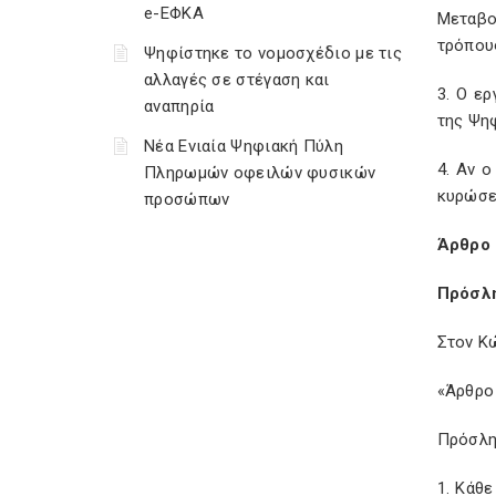
e-ΕΦΚΑ
Μεταβο
τρόπους
Ψηφίστηκε το νομοσχέδιο με τις
αλλαγές σε στέγαση και
3. Ο ε
αναπηρία
της Ψηφ
Νέα Ενιαία Ψηφιακή Πύλη
4. Αν ο
Πληρωμών οφειλών φυσικών
κυρώσε
προσώπων
Άρθρο
Πρόσλη
Στον Κώ
«Άρθρο
Πρόσλη
1. Κάθ