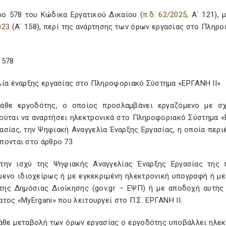
ρο 578 του Κώδικα Εργατικού Δικαίου (
π.δ. 62/2025
, Α΄ 121)
023
(Α΄ 158), περί της ανάρτησης των όρων εργασίας στο Πληρο
 578
λία έναρξης εργασίας στο Πληροφοριακό Σύστημα «ΕΡΓΑΝΗ ΙΙ»
Κάθε εργοδότης, ο οποίος προσλαμβάνει εργαζόμενο με σχ
ύται να αναρτήσει ηλεκτρονικά στο Πληροφοριακό Σύστημα «ΕΡ
ασίας, την Ψηφιακή Αναγγελία Έναρξης Εργασίας, η οποία περι
πονται στο άρθρο 73.
 την ισχύ της Ψηφιακής Αναγγελίας Έναρξης Εργασίας της 
μενο ιδιοχείρως ή με εγκεκριμένη ηλεκτρονική υπογραφή ή μ
της Δημόσιας Διοίκησης (gov.gr – ΕΨΠ) ή με αποδοχή αυτή
τος «MyErgani» που λειτουργεί στο Π.Σ. ΕΡΓΑΝΗ ΙΙ.
 κάθε μεταβολή των όρων εργασίας ο εργοδότης υποβάλλει ηλεκ