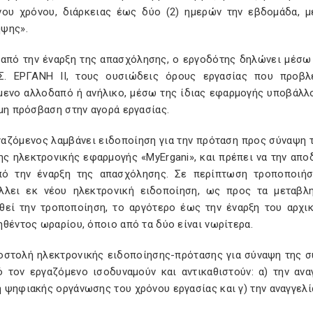
νου χρόνου, διάρκειας έως δύο (2) ημερών την εβδομάδα, μ
ψης».
ν από την έναρξη της απασχόλησης, ο εργοδότης δηλώνει μέσω 
Σ. ΕΡΓΑΝΗ ΙΙ, τους ουσιώδεις όρους εργασίας που προβλ
μενο αλλοδαπό ή ανήλικο, μέσω της ίδιας εφαρμογής υποβάλλο
μη πρόσβαση στην αγορά εργασίας.
γαζόμενος λαμβάνει ειδοποίηση για την πρόταση προς σύναψη τ
ς ηλεκτρονικής εφαρμογής «MyErgani», και πρέπει να την απο
πό την έναρξη της απασχόλησης. Σε περίπτωση τροποποιή
λλει εκ νέου ηλεκτρονική ειδοποίηση, ως προς τα μεταβλη
θεί την τροποποίηση, το αργότερο έως την έναρξη του αρχι
θέντος ωραρίου, όποιο από τα δύο είναι νωρίτερα.
ποστολή ηλεκτρονικής ειδοποίησης-πρότασης για σύναψη της 
ό τον εργαζόμενο ισοδυναμούν και αντικαθιστούν: α) την ανα
 ψηφιακής οργάνωσης του χρόνου εργασίας και γ) την αναγγελί