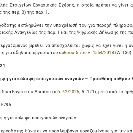
λής Στοιχείων Εργασιακής Σχέσης, η οποία πρέπει να γίνει 
 της περ. β) της παρ. 1.
ργοδότης εκπληρώνει την υποχρέωσή του για παροχή πληροφορ
ιακής Αναγγελίας της παρ. 1 και της Ψηφιακής Δήλωσης της πα
 εργαζόμενος βρεθεί να απασχολείται χωρίς να έχει γίνει η αν
ις για αδήλωτη εργασία του
άρθρου 5 του ν. 4554/2018
(Α΄ 130).
 21
ψη για κάλυψη επειγουσών αναγκών – Προσθήκη άρθρου 5
δικα Εργατικού Δικαίου (
π.δ. 62/2025
, Α΄ 121), μετά από το άρ
 578Α
ψη για κάλυψη επειγουσών αναγκών
ε εργοδότης δύναται να προσλαμβάνει εργαζομένους για την 