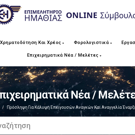
Χρηματοδότηση Και Χρέος
Φορολογιστικά
Εργασ
Επιχειρηματικά Νέα / Μελέτες
πιχειρηματικά Νέα / Μελέτ
/
Πρόσληψη Για Κάλυψη Επειγουσών Αναγκών Και Αναγγελία Έναρξη