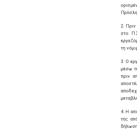
ορισμέ
Πρόσλη
2. Πρι
στο Π.
εργαζό
τη νόμι
3. Ο ερ
μέσω τη
πριν α
αποστέ
αποδεχ
μεταβλη
4. Η α
της απ
δήλωση