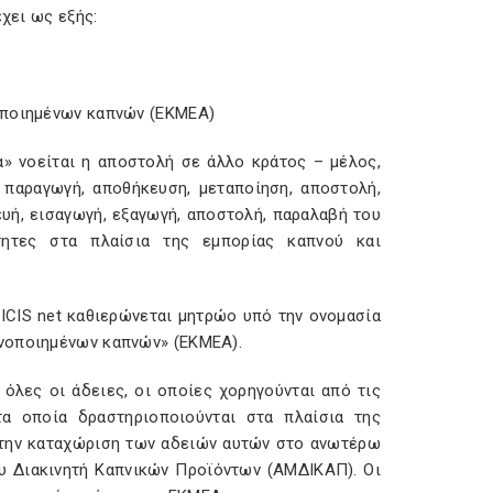
χει ως εξής:
οποιημένων καπνών (ΕΚΜΕΑ)
α» νοείται η αποστολή σε άλλο κράτος – μέλος,
 παραγωγή, αποθήκευση, μεταποίηση, αποστολή,
υή, εισαγωγή, εξαγωγή, αποστολή, παραλαβή του
τητες στα πλαίσια της εμπορίας καπνού και
CIS net καθιερώνεται μητρώο υπό την ονομασία
ανοποιημένων καπνών» (ΕΚΜΕΑ).
όλες οι άδειες, οι οποίες χορηγούνται από τις
α οποία δραστηριοποιούνται στα πλαίσια της
 την καταχώριση των αδειών αυτών στο ανωτέρω
υ Διακινητή Καπνικών Προϊόντων (ΑΜΔΙΚΑΠ). Οι