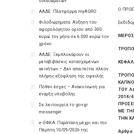
δικαιωμάτων
Ο ΠΡΟ
ΑΑΔΕ: Πλατφόρμα myAGRO
Φιλοδωρήματα: Αύξηση του
Εκδίδο
αφορολόγητου ορίου από 300
ΜΕΡΟΣ
ευρώ τον μήνα σε 6.000 ευρώ τον
χρόνο
ΤΡΟΠΟ
ΑΑΔΕ: Ξεμπλοκάρουν οι
μεταβιβάσεις κατασχεμένων
ΚΕΦΑΛ
ακινήτων – Δεν απαιτείται πλέον
ΤΡΟΠΟ
πλήρης εξόφληση της οφειλής
ΚΑΠΝΟ
Πόθεν έσχες – Ανακοίνωση για
ΤΟΥ Λ
έναρξη υποβολής
2014/
ΠΡΟΣΕ
Σε λειτουργία το gov.gr
ΜΕ ΤΗ
messenger
ΤΗΝ Κ
e-ΕΦΚΑ: Παράταση μέχρι και την
Πέμπτη 10/09/2026 της
Άρθρο 