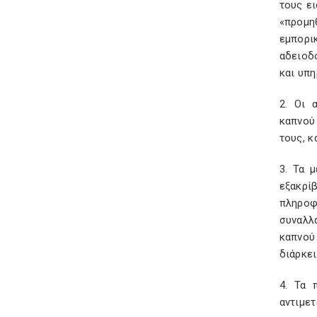
τους ε
«προμη
εμπορι
αδειοδ
και υπη
2. Οι 
καπνού
τους, κ
3. Τα 
εξακρί
πληροφ
συναλλα
καπνού
διάρκει
4. Τα 
αντιμετ