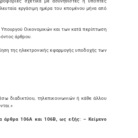
ροφορίες σχετικά με ασυνήθιστες ή ύποπτες
ελευταία εργάσιμη ημέρα του επομένου μήνα από
υ Υπουργού Οικονομικών και των κατά περίπτωση
ρόντος άρθρου.
οίηση της ηλεκτρονικής εφαρμογής υποδοχής των
έσω διαδικτύου, τηλεπικοινωνιών ή κάθε άλλου
νται.»
α άρθρα 106Α και 106Β, ως εξής: – Κείμενο