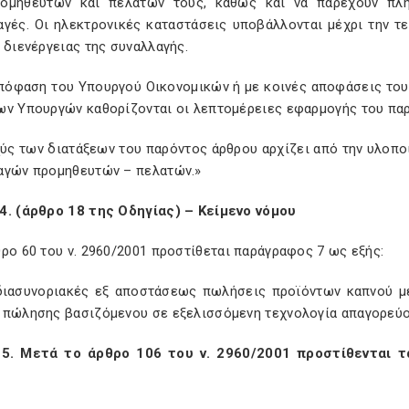
ομηθευτών και πελατών τους, καθώς και να παρέχουν πλη
αγές. Οι ηλεκτρονικές καταστάσεις υποβάλλονται μέχρι την τ
 διενέργειας της συναλλαγής.
απόφαση του Υπουργού Οικονομικών ή με κοινές αποφάσεις το
ων Υπουργών καθορίζονται οι λεπτομέρειες εφαρμογής του πα
σχύς των διατάξεων του παρόντος άρθρου αρχίζει από την υλοπ
αγών προμηθευτών – πελατών.»
4. (άρθρο 18 της Οδηγίας) – Κείμενο νόμου
ρο 60 του ν. 2960/2001 προστίθεται παράγραφος 7 ως εξής:
 διασυνοριακές εξ αποστάσεως πωλήσεις προϊόντων καπνού μ
 πώλησης βασιζόμενου σε εξελισσόμενη τεχνολογία απαγορεύο
5. Μετά το άρθρο 106 του ν. 2960/2001 προστίθενται τ