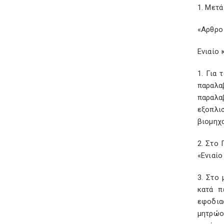
1. Μετά
«Αρθρο
Ενιαίο
1. Για
παραλα
παραλα
εξοπλι
βιομηχ
2. Στο
«Ενιαί
3. Στο
κατά π
εφοδια
μητρώο