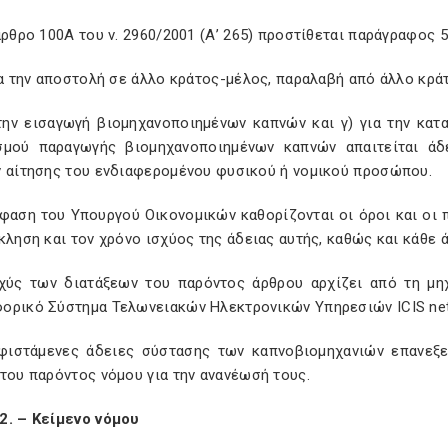
άρθρο 100Α του ν. 2960/2001 (Α’ 265) προστίθεται παράγραφος 5
ια την αποστολή σε άλλο κράτος-μέλος, παραλαβή από άλλο κρά
 την εισαγωγή βιομηχανοποιημένων καπνών και γ) για την κατ
σμού παραγωγής βιομηχανοποιημένων καπνών απαιτείται άδ
ν αίτησης του ενδιαφερομένου φυσικού ή νομικού προσώπου.
φαση του Υπουργού Οικονομικών καθορίζονται οι όροι και οι π
κληση και τον χρόνο ισχύος της άδειας αυτής, καθώς και κάθε 
σχύς των διατάξεων του παρόντος άρθρου αρχίζει από τη μ
ορικό Σύστημα Τελωνειακών Ηλεκτρονικών Υπηρεσιών ICIS net
υφιστάμενες άδειες σύστασης των καπνοβιομηχανιών επανεξε
του παρόντος νόμου για την ανανέωσή τους.
2. – Κείμενο νόμου