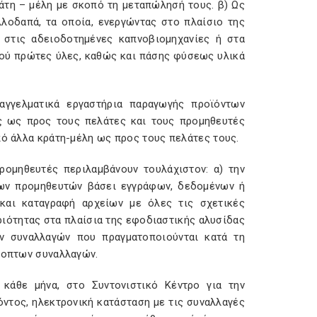
άτη – μέλη με σκοπό τη μεταπώλησή τους. β) Ως
λοδαπά, τα οποία, ενεργώντας στο πλαίσιο της
 στις αδειοδοτημένες καπνοβιομηχανίες ή στα
ού πρώτες ύλες, καθώς και πάσης φύσεως υλικά
παγγελματικά εργαστήρια παραγωγής προϊόντων
ς ως προς τους πελάτες και τους προμηθευτές
πό άλλα κράτη-μέλη ως προς τους πελάτες τους.
ρομηθευτές περιλαμβάνουν τουλάχιστον: α) την
των προμηθευτών βάσει εγγράφων, δεδομένων ή
 και καταγραφή αρχείων με όλες τις σχετικές
ριότητας στα πλαίσια της εφοδιαστικής αλυσίδας
ν συναλλαγών που πραγματοποιούνται κατά τη
ύποπτων συναλλαγών.
κάθε μήνα, στο Συντονιστικό Κέντρο για την
όντος, ηλεκτρονική κατάσταση με τις συναλλαγές