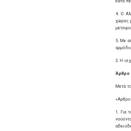
κατά π
4. Ο Α
χώρας 
μεταφο
5. Με 
αρμόδι
2. Η ι
Άρθρο 
Μετά το
«Αρθρο
1. Για 
νοούντ
αδειοδ