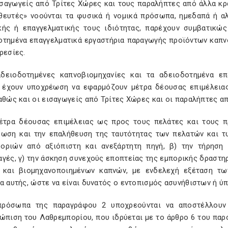
ισαγωγείς από Τρίτες Χώρες και τους παραλήπτες από άλλα κρ
θευτές» νοούνται τα φυσικά ή νομικά πρόσωπα, ημεδαπά ή αλ
κής ή επαγγελματικής τους ιδιότητας, παρέχουν συμβατικώς
οτημένα επαγγελματικά εργαστήρια παραγωγής προϊόντων καπν
ρεσίες.
αδειοδοτημένες καπνοβιομηχανίες και τα αδειοδοτημένα ε
 έχουν υποχρέωση να εφαρμόζουν μέτρα δέουσας επιμέλεια
αθώς και οι εισαγωγείς από Τρίτες Χώρες και οι παραλήπτες α
μέτρα δέουσας επιμέλειας ως προς τους πελάτες και τους π
βωση και την επαλήθευση της ταυτότητας των πελατών και 
οριών από αξιόπιστη και ανεξάρτητη πηγή, β) την τήρηση
γές, γ) την άσκηση συνεχούς εποπτείας της εμπορικής δραστη
 και βιομηχανοποιημένων καπνών, με ενδελεχή εξέταση τω
α αυτής, ώστε να είναι δυνατός ο εντοπισμός ασυνήθιστων ή 
πρόσωπα της παραγράφου 2 υποχρεούνται να αποστέλλουν 
ώπιση του Λαθρεμπορίου, που ιδρύεται με το άρθρο 6 του παρ