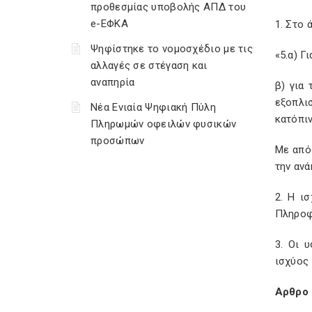
προθεσμίας υποβολής ΑΠΔ του
e-ΕΦΚΑ
1. Στο 
Ψηφίστηκε το νομοσχέδιο με τις
«5.α) Γ
αλλαγές σε στέγαση και
αναπηρία
β) για
εξοπλι
Νέα Ενιαία Ψηφιακή Πύλη
κατόπι
Πληρωμών οφειλών φυσικών
προσώπων
Με από
την ανά
2. Η ι
Πληροφ
3. Οι 
ισχύος 
Αρθρο 