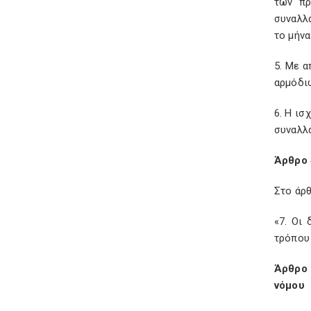
των πρ
συναλλ
το μήνα
5. Με 
αρμόδι
6. Η ι
συναλλ
Άρθρο 
Στο άρθ
«7. Οι
τρόπου
Άρθρο 
νόμου