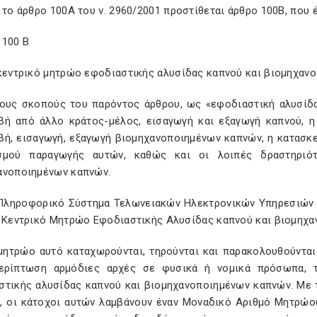
 το άρθρο 100Α του ν. 2960/2001 προστίθεται άρθρο 100Β, που έ
 100 Β
 κεντρικό μητρώο εφοδιαστικής αλυσίδας καπνού και βιομηχαν
 τους σκοπούς του παρόντος άρθρου, ως «εφοδιαστική αλυσίδ
βή από άλλο κράτος-μέλος, εισαγωγή και εξαγωγή καπνού, η
βή, εισαγωγή, εξαγωγή βιομηχανοποιημένων καπνών, η κατασκε
σμού παραγωγής αυτών, καθώς και οι λοιπές δραστηριό
ανοποιημένων καπνών.
 Πληροφορικό Σύστημα Τελωνειακών Ηλεκτρονικών Υπηρεσιών I
ο Κεντρικό Μητρώο Εφοδιαστικής Αλυσίδας καπνού και βιομηχ
 μητρώο αυτό καταχωρούνται, τηρούνται και παρακολουθούνται 
ερίπτωση αρμόδιες αρχές σε φυσικά ή νομικά πρόσωπα, τ
στικής αλυσίδας καπνού και βιομηχανοποιημένων καπνών. Με
, οι κάτοχοι αυτών λαμβάνουν έναν Μοναδικό Αριθμό Μητρώο