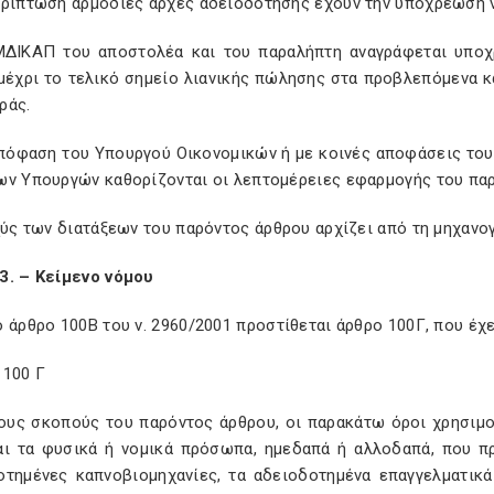
ερίπτωση αρμόδιες αρχές αδειοδότησης έχουν την υποχρέωση 
ΜΔΙΚΑΠ του αποστολέα και του παραλήπτη αναγράφεται υποχ
μέχρι το τελικό σημείο λιανικής πώλησης στα προβλεπόμενα 
ράς.
απόφαση του Υπουργού Οικονομικών ή με κοινές αποφάσεις το
ων Υπουργών καθορίζονται οι λεπτομέρειες εφαρμογής του πα
σχύς των διατάξεων του παρόντος άρθρου αρχίζει από τη μηχαν
3. – Κείμενο νόμου
 άρθρο 100B του ν. 2960/2001 προστίθεται άρθρο 100Γ, που έχε
 100 Γ
τους σκοπούς του παρόντος άρθρου, οι παρακάτω όροι χρησιμο
αι τα φυσικά ή νομικά πρόσωπα, ημεδαπά ή αλλοδαπά, που π
οτημένες καπνοβιομηχανίες, τα αδειοδοτημένα επαγγελματικ