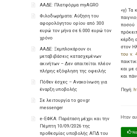
ΑΑΔΕ: Πλατφόρμα myAGRO
«γ) Τα 
Φιλοδωρήματα: Αύξηση του
παιγνι
αφορολόγητου ορίου από 300
ποσού 
ευρώ τον μήνα σε 6.000 ευρώ τον
πρόκειτ
χρόνο
κέρδη α
στον Η
ΑΑΔΕ: Ξεμπλοκάρουν οι
του ν. 
μεταβιβάσεις κατασχεμένων
παικτικ
ακινήτων – Δεν απαιτείται πλέον
και με 
πλήρης εξόφληση της οφειλής
και πάν
Πόθεν έσχες – Ανακοίνωση για
έναρξη υποβολής
Πηγή:
h
Σε λειτουργία το gov.gr
messenger
Ηταν αυ
e-ΕΦΚΑ: Παράταση μέχρι και την
Πέμπτη 10/09/2026 της
Να
προθεσμίας υποβολής ΑΠΔ του