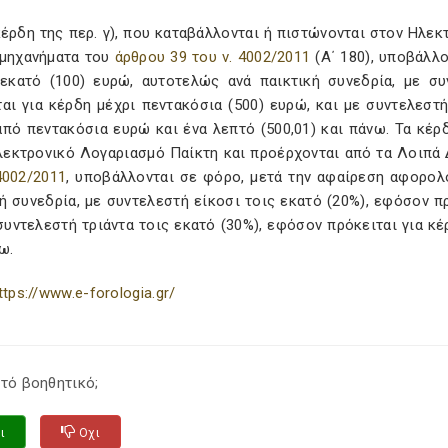
κέρδη της περ. γ), που καταβάλλονται ή πιστώνονται στον Ηλε
ομηχανήματα του
άρθρου 39 του ν. 4002/2011
(Α΄ 180), υποβάλλ
εκατό (100) ευρώ, αυτοτελώς ανά παικτική συνεδρία, με συ
αι για κέρδη μέχρι πεντακόσια (500) ευρώ, και με συντελεστή
πό πεντακόσια ευρώ και ένα λεπτό (500,01) και πάνω. Τα κέρδ
λεκτρονικό Λογαριασμό Παίκτη και προέρχονται από τα Λοιπά Δ
4002/2011
, υποβάλλονται σε φόρο, μετά την αφαίρεση αφορολ
ή συνεδρία, με συντελεστή είκοσι τοις εκατό (20%), εφόσον π
συντελεστή τριάντα τοις εκατό (30%), εφόσον πρόκειται για κ
ω.
ttps://www.e-forologia.gr/
τό βοηθητικό;
ι
Οχι