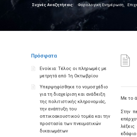
Συχνές Αναζητήσεις:
Φορολογικη Ενημέρωση
,
Επιχ
Πρόσφατα
Ενοίκια: Τέλος οι πληρωμές με
μετρητά από 1η Οκτωβρίου
Υπερψηφίσθηκε το νομοσχέδιο
για τη διαχείριση και ανάδειξη
Με το 
της πολιτιστικής κληρονομιάς,
την ανάπτυξη του
Στην π
οπτικοακουστικού τομέα και την
επέρχο
προστασία των πνευματικών
λέξεις
δικαιωμάτων
εδάφιο 