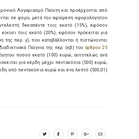
κτρονικό Λογαριασμό Παίκτη και προέρχονται από
ονται σε φόρο, μετά την αφαίρεση αφορολόγητου
ντελεστή δεκαπέντε τοις εκατό (15%), εφόσον
 είκοσι τοις εκατό (20%), εφόσον πρόκειται για
η της περ. γ), που καταβάλλονται ή πιστώνονται
ιαδικτυακά Παίγνια της περ. (κβ) του
άρθρου 25
όγητου ποσού εκατό (100) ευρώ, αυτοτελώς ανά
ρόκειται για κέρδη μέχρι πεντακόσια (500) ευρώ,
έρδη από πεντακόσια ευρώ και ένα λεπτό (500,01)