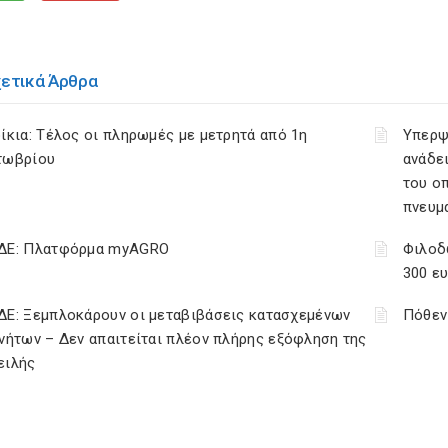
χετικά Άρθρα
ίκια: Τέλος οι πληρωμές με μετρητά από 1η
Υπερψ
τωβρίου
ανάδει
του ο
πνευμ
ΔΕ: Πλατφόρμα myAGRO
Φιλοδ
300 ε
ΔΕ: Ξεμπλοκάρουν οι μεταβιβάσεις κατασχεμένων
Πόθεν
νήτων – Δεν απαιτείται πλέον πλήρης εξόφληση της
ειλής