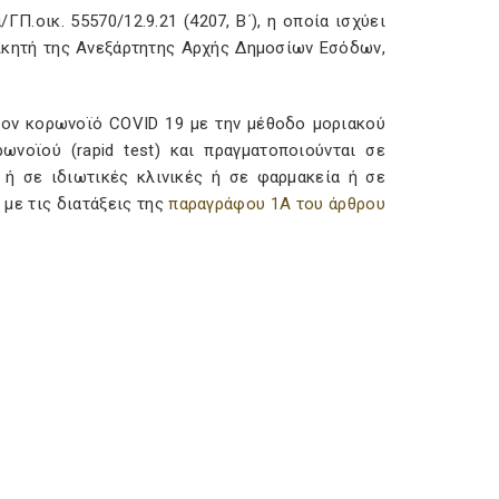
Π.οικ. 55570/12.9.21 (4207, Β΄), η οποία ισχύει
ικητή της Ανεξάρτητης Αρχής Δημοσίων Εσόδων,
τον κορωνοϊό COVID 19 με την μέθοδο μοριακού
ωνοϊού (rapid test) και πραγματοποιούνται σε
, ή σε ιδιωτικές κλινικές ή σε φαρμακεία ή σε
με τις διατάξεις της
παραγράφου 1Α του άρθρου