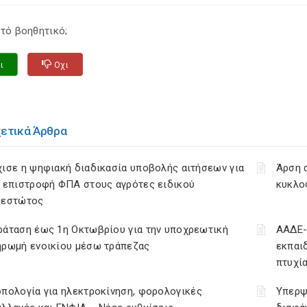
τό βοηθητικό;
ι
Οχι
χετικά Άρθρα
ισε η ψηφιακή διαδικασία υποβολής αιτήσεων για
Άρση 
ν επιστροφή ΦΠΑ στους αγρότες ειδικού
κυκλο
θεστώτος
ράταση έως 1η Οκτωβρίου για την υποχρεωτική
ΑΑΔΕ-
ηρωμή ενοικίου μέσω τράπεζας
εκπαι
πτυχί
πολογία για ηλεκτροκίνηση, φορολογικές
Υπερψ