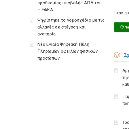
προθεσμίας υποβολής ΑΠΔ του
e-ΕΦΚΑ
Ηταν αυ
Ψηφίστηκε το νομοσχέδιο με τις
αλλαγές σε στέγαση και
Να
αναπηρία
Νέα Ενιαία Ψηφιακή Πύλη
Πληρωμών οφειλών φυσικών
Σ
προσώπων
Άρχ
τη
κα
Πα
πλ
Τρο