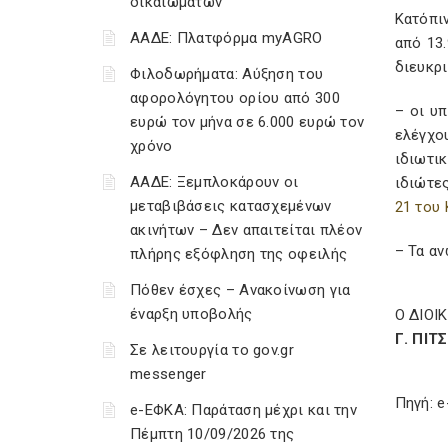
δικαιωμάτων
Κατόπιν
ΑΑΔΕ: Πλατφόρμα myAGRO
από 13.
διευκρι
Φιλοδωρήματα: Αύξηση του
αφορολόγητου ορίου από 300
– οι υ
ευρώ τον μήνα σε 6.000 ευρώ τον
ελέγχο
χρόνο
ιδιωτι
ΑΑΔΕ: Ξεμπλοκάρουν οι
ιδιώτε
μεταβιβάσεις κατασχεμένων
21 του
ακινήτων – Δεν απαιτείται πλέον
– Τα αν
πλήρης εξόφληση της οφειλής
Πόθεν έσχες – Ανακοίνωση για
έναρξη υποβολής
Ο ΔΙΟΙ
Γ. ΠΙΤ
Σε λειτουργία το gov.gr
messenger
Πηγή: e
e-ΕΦΚΑ: Παράταση μέχρι και την
Πέμπτη 10/09/2026 της