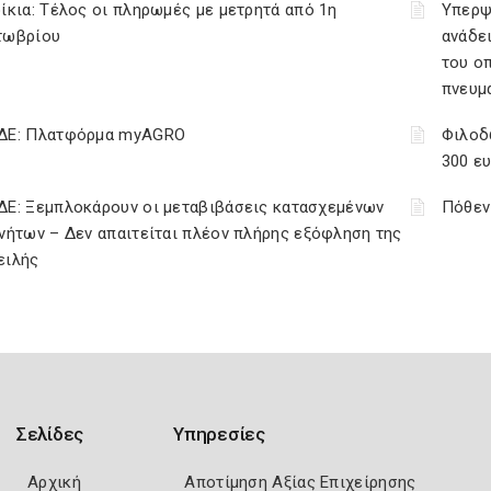
ίκια: Τέλος οι πληρωμές με μετρητά από 1η
Υπερψ
τωβρίου
ανάδει
του ο
πνευμ
ΔΕ: Πλατφόρμα myAGRO
Φιλοδ
300 ε
ΔΕ: Ξεμπλοκάρουν οι μεταβιβάσεις κατασχεμένων
Πόθεν
νήτων – Δεν απαιτείται πλέον πλήρης εξόφληση της
ειλής
Σελίδες
Υπηρεσίες
Αρχική
Αποτίμηση Αξίας Επιχείρησης