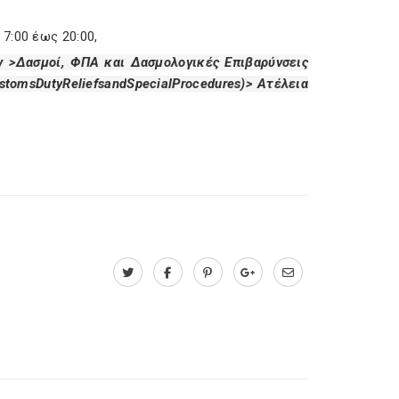
7:00 έως 20:00,
 >Δασμοί, ΦΠΑ και Δασμολογικές Επιβαρύνσεις
stoms
Duty
Reliefs
and
Special
Procedures
)> Ατέλεια