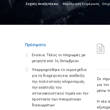
Συχνές Αναζητήσεις:
Φορολογικη Ενημέρωση
,
Επιχ
Πρόσφατα
Ενοίκια: Τέλος οι πληρωμές με
μετρητά από 1η Οκτωβρίου
Υπερψηφίσθηκε το νομοσχέδιο
για τη διαχείριση και ανάδειξη
Σε σημ
της πολιτιστικής κληρονομιάς,
για το
την ανάπτυξη του
μέσω τη
οπτικοακουστικού τομέα και την
προστασία των πνευματικών
Η νέα 
δικαιωμάτων
εξυπηρ