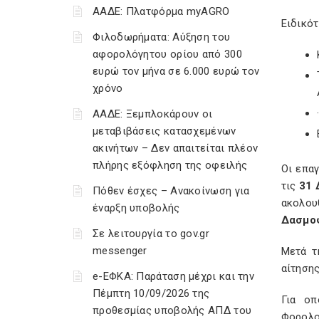
ΑΑΔΕ: Πλατφόρμα myAGRO
Ειδικότ
Φιλοδωρήματα: Αύξηση του
αφορολόγητου ορίου από 300
ευρώ τον μήνα σε 6.000 ευρώ τον
χρόνο
ΑΑΔΕ: Ξεμπλοκάρουν οι
μεταβιβάσεις κατασχεμένων
ακινήτων – Δεν απαιτείται πλέον
πλήρης εξόφληση της οφειλής
Οι επα
τις
31 
Πόθεν έσχες – Ανακοίνωση για
ακολο
έναρξη υποβολής
Δασμο
Σε λειτουργία το gov.gr
messenger
Μετά τ
αίτησης
e-ΕΦΚΑ: Παράταση μέχρι και την
Πέμπτη 10/09/2026 της
Για οπ
προθεσμίας υποβολής ΑΠΔ του
Φορολο