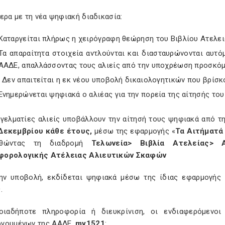
ερα με τη νέα ψηφιακή διαδικασία:
Καταργείται πλήρως η χειρόγραφη θεώρηση του Βιβλίου Ατελει
Τα απαραίτητα στοιχεία αντλούνται και διασταυρώνονται αυ
ΑΑΔΕ, απαλλάσσοντας τους αλιείς από την υποχρέωση προσκόμ
· Δεν απαιτείται η εκ νέου υποβολή δικαιολογητικών που βρίσκο
Ενημερώνεται ψηφιακά ο αλιέας για την πορεία της αίτησής του
γγελματίες αλιείς υποβάλλουν την αίτησή τους ψηφιακά από 
Δεκεμβρίου κάθε έτους,
μέσω της εφαρμογής «
Τα Αιτήματά
υθώντας τη διαδρομή
Τελωνεία> Βιβλία Ατελείας> 
φορολογικής Ατέλειας Αλιευτικών Σκαφών
ην υποβολή, εκδίδεται ψηφιακά μέσω της ίδιας εφαρμογής
.
οιαδήποτε πληροφορία ή διευκρίνιση, οι ενδιαφερόμενοι
γουμένων της ΑΑΔΕ,
my1521
: