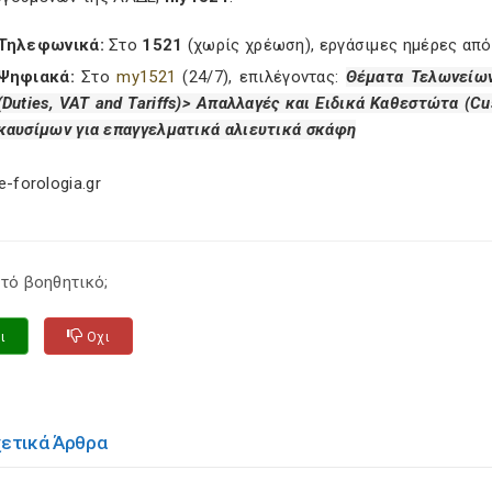
Τηλεφωνικά:
Στο
1521
(χωρίς χρέωση), εργάσιμες ημέρες από 
Ψηφιακά:
Στο
my1521
(24/7), επιλέγοντας:
Θέματα Τελωνείων
(Duties, VAT and Tariffs)> Απαλλαγές και Ειδικά Καθεστώτα (
Cu
καυσίμων για επαγγελματικά αλιευτικά σκάφη
e-forologia.gr
τό βοηθητικό;
ι
Οχι
χετικά Άρθρα