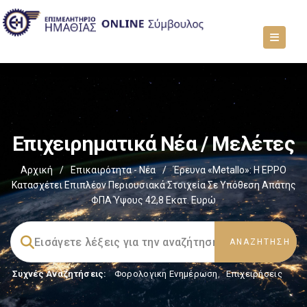
Επιχειρηματικά Νέα / Μελέτες
Αρχική
/
Επικαιρότητα - Νέα
/
Έρευνα «Metallo»: Η EPPO
Κατασχέτει Επιπλέον Περιουσιακά Στοιχεία Σε Υπόθεση Απάτης
ΦΠΑ Ύψους 42,8 Εκατ. Ευρώ
Συχνές Αναζητήσεις:
Φορολογικη Ενημέρωση
,
Επιχειρήσεις