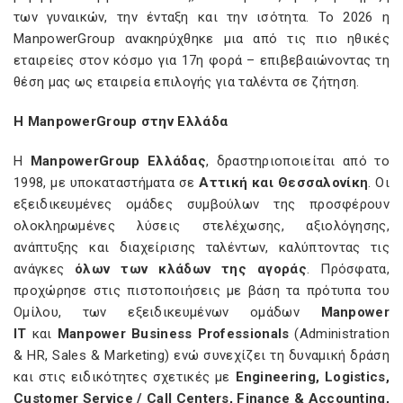
των γυναικών, την ένταξη και την ισότητα. Το 2026 η
ManpowerGroup ανακηρύχθηκε μια από τις πιο ηθικές
εταιρείες στον κόσμο για 17η φορά – επιβεβαιώνοντας τη
θέση μας ως εταιρεία επιλογής για ταλέντα σε ζήτηση.
Η ManpowerGroup στην Ελλάδα
Η
ManpowerGroup Ελλάδας
, δραστηριοποιείται από το
1998, με υποκαταστήματα σε
Αττική και Θεσσαλονίκη
. Οι
εξειδικευμένες ομάδες συμβούλων της προσφέρουν
ολοκληρωμένες λύσεις στελέχωσης, αξιολόγησης,
ανάπτυξης και διαχείρισης ταλέντων, καλύπτοντας τις
ανάγκες
όλων των κλάδων της αγοράς
. Πρόσφατα,
προχώρησε στις πιστοποιήσεις με βάση τα πρότυπα του
Ομίλου, των εξειδικευμένων ομάδων
Manpower
IT
και
Manpower Business Professionals
(Administration
& HR, Sales & Marketing) ενώ συνεχίζει τη δυναμική δράση
και στις ειδικότητες σχετικές με
Engineering, Logistics,
Customer Service / Call Centers, Finance & Accounting,