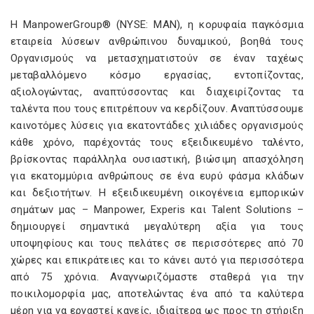
Η ManpowerGroup® (NYSE: MAN), η κορυφαία παγκόσμια
εταιρεία λύσεων ανθρώπινου δυναμικού, βοηθά τους
Οργανισμούς να μετασχηματιστούν σε έναν ταχέως
μεταβαλλόμενο κόσμο εργασίας, εντοπίζοντας,
αξιολογώντας, αναπτύσσοντας και διαχειρίζοντας τα
ταλέντα που τους επιτρέπουν να κερδίζουν. Αναπτύσσουμε
καινοτόμες λύσεις για εκατοντάδες χιλιάδες οργανισμούς
κάθε χρόνο, παρέχοντάς τους εξειδικευμένο ταλέντο,
βρίσκοντας παράλληλα ουσιαστική, βιώσιμη απασχόληση
για εκατομμύρια ανθρώπους σε ένα ευρύ φάσμα κλάδων
και δεξιοτήτων. Η εξειδικευμένη οικογένεια εμπορικών
σημάτων μας – Manpower, Experis και Talent Solutions –
δημιουργεί σημαντικά μεγαλύτερη αξία για τους
υποψηφίους και τους πελάτες σε περισσότερες από 70
χώρες και επικράτειες και το κάνει αυτό για περισσότερα
από 75 χρόνια. Αναγνωριζόμαστε σταθερά για την
ποικιλομορφία μας, αποτελώντας ένα από τα καλύτερα
μέρη για να εργαστεί κανείς, ιδιαίτερα ως προς τη στήριξη