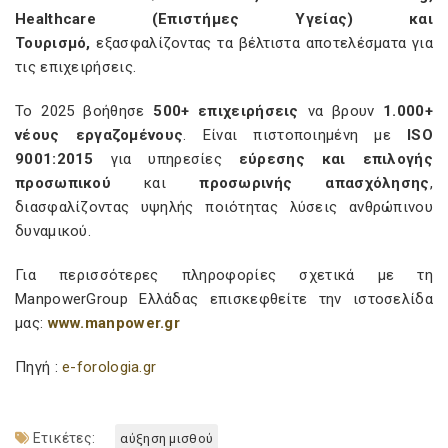
Healthcare (Επιστήμες Υγείας) και
Τουρισμό,
εξασφαλίζοντας τα βέλτιστα αποτελέσματα για
τις επιχειρήσεις.
Το 2025 βοήθησε
500+ επιχειρήσεις
να βρουν
1.000+
νέους εργαζομένους
. Είναι πιστοποιημένη με
ISO
9001:2015
για υπηρεσίες
εύρεσης και επιλογής
προσωπικού
και
προσωρινής απασχόλησης
,
διασφαλίζοντας υψηλής ποιότητας λύσεις ανθρώπινου
δυναμικού.
Για περισσότερες πληροφορίες σχετικά με τη
ManpowerGroup Ελλάδας επισκεφθείτε την ιστοσελίδα
μας:
www
.
manpower
.
gr
Πηγή :
e-forologia.gr
Ετικέτες:
αύξηση μισθού