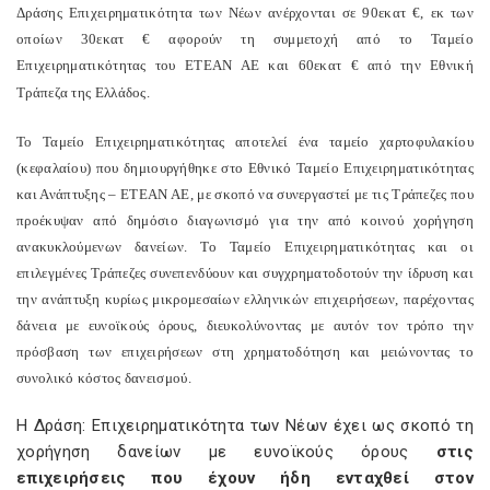
Δράσης Επιχειρηματικότητα των Νέων ανέρχονται σε 90εκατ €, εκ των
οποίων 30εκατ € αφορούν τη συμμετοχή από το Ταμείο
Επιχειρηματικότητας του ΕΤΕΑΝ ΑΕ και 60εκατ € από την Εθνική
Τράπεζα της Ελλάδος.
Το Ταμείο Επιχειρηματικότητας αποτελεί ένα ταμείο χαρτοφυλακίου
(κεφαλαίου) που δημιουργήθηκε στο Εθνικό Ταμείο Επιχειρηματικότητας
και Ανάπτυξης – ΕΤΕΑΝ ΑΕ, με σκοπό να συνεργαστεί με τις Τράπεζες που
προέκυψαν από δημόσιο διαγωνισμό για την από κοινού χορήγηση
ανακυκλούμενων δανείων. Το Ταμείο Επιχειρηματικότητας και οι
επιλεγμένες Τράπεζες συνεπενδύουν και συγχρηματοδοτούν την ίδρυση και
την ανάπτυξη κυρίως μικρομεσαίων ελληνικών επιχειρήσεων, παρέχοντας
δάνεια με ευνοϊκούς όρους, διευκολύνοντας με αυτόν τον τρόπο την
πρόσβαση των επιχειρήσεων στη χρηματοδότηση και μειώνοντας το
συνολικό κόστος δανεισμού.
Η Δράση: Επιχειρηματικότητα των Νέων έχει ως σκοπό τη
χορήγηση δανείων με ευνοϊκούς όρους
στις
επιχειρήσεις που έχουν ήδη ενταχθεί στον