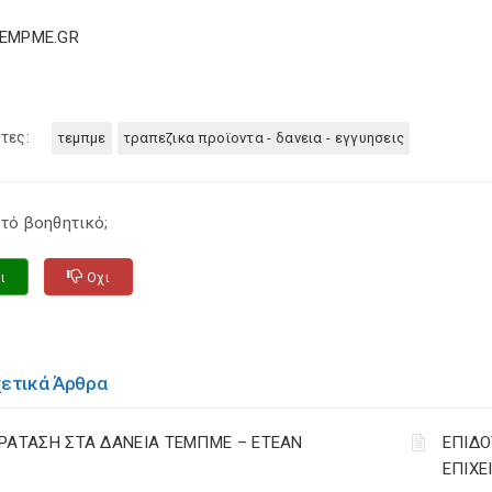
TEMPME.GR
τες:
τεμπμε
τραπεζικα προϊοντα - δανεια - εγγυησεις
τό βοηθητικό;
ι
Οχι
χετικά Άρθρα
ΡΑΤΑΣΗ ΣΤΑ ΔΑΝΕΙΑ ΤΕΜΠΜΕ – ΕΤΕΑΝ
ΕΠΙΔΟ
ΕΠΙΧΕ