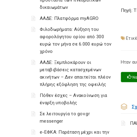
προστασία των πνευματικών
δικαιωμάτων
Πηγή: 
ΑΑΔΕ: Πλατφόρμα myAGRO
Φιλοδωρήματα: Αύξηση του
αφορολόγητου ορίου από 300
Ετικέ
ευρώ τον μήνα σε 6.000 ευρώ τον
χρόνο
Ηταν αυ
ΑΑΔΕ: Ξεμπλοκάρουν οι
μεταβιβάσεις κατασχεμένων
ακινήτων – Δεν απαιτείται πλέον
Να
πλήρης εξόφληση της οφειλής
Πόθεν έσχες – Ανακοίνωση για
έναρξη υποβολής
Σ
Σε λειτουργία το gov.gr
messenger
ΠΑ
e-ΕΦΚΑ: Παράταση μέχρι και την