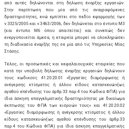
από αυτές δηλώνονται στη δήλωση έναρξης εργασιών.
Στην περίπτωση που μία από τις αναγραφόμενες
δραστηριότητες, ενώ εμπίπτει στο πεδίο εφαρμογής των
ν.3325/2005 και ν.3463/2006, δεν δηλώνεται στο έντυπο Μ3
(και έντυπο Μ6 όπου απαιτείται) και συνεπώς δεν
ενεργοποιείται άμεσα, η εταιρεία μπορεί να ολοκληρώσει
τη διαδικασία έναρξής της σε μία από τις Υπηρεσίες Μίας
Στάσης.
Τέλος, οι προσωπικές και κεφαλαιουχικές εταιρείες που
κατά την υποβολή δήλωσης έναρξης εργασιών δηλώνουν
τους κωδικούς 41.20.20.01 «Εργασίες διαμόρφωσης ή
ανέγερσης κτίσματος ή άλλου είδους κατασκευών(ως
αγαθού επένδυσης του άρθρ.33 παρ.4 του Κώδικα ΦΠΑ) για
ίδια άσκηση επαγγελματικής δραστηριότητας με δικαίωμα
έκπτωσης του ΦΠΑ των εισροών τους» και 41.20.20.02
«Εργασίες διαμόρφωσης ή ανέγερσης κτίσματος ή άλλου
είδους κατασκευών(ως αγαθού επένδυσης του άρθρ.33
παρ.4 του Κώδικα ΦΠΑ) για ίδια άσκηση επαγγελματικής