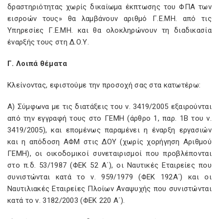
δραστηριότητας χωρίς δικαίωμα έκπτωσης του ΦΠΑ των
εισροών τους» θα λαμβάνουν αριθμό Γ.Ε.ΜΗ. από τις
Υπηρεσίες Γ.Ε.ΜΗ. και θα ολοκληρώνουν τη διαδικασία
έναρξής τους στη Δ.Ο.Υ.
Γ. Λοιπά θέματα
Κλείνοντας, εφιστούμε την προσοχή σας στα κατωτέρω:
Α) Σύμφωνα με τις διατάξεις του ν. 3419/2005 εξαιρούνται
από την εγγραφή τους στο ΓΕΜΗ (άρθρο 1, παρ. 1Β του ν.
3419/2005), και επομένως παραμένει η έναρξη εργασιών
και η απόδοση ΑΦΜ στις ΔΟΥ (χωρίς χορήγηση Αριθμού
ΓΕΜΗ), οι οικοδομικοί συνεταιρισμοί που προβλέπονται
στο π.δ. 53/1987 (ΦΕΚ 52 Α΄), οι Ναυτικές Εταιρείες που
συνιστώνται κατά το ν. 959/1979 (ΦΕΚ 192Α΄) και οι
Ναυτιλιακές Εταιρείες Πλοίων Αναψυχής που συνιστώνται
κατά το ν. 3182/2003 (ΦΕΚ 220 Α΄).