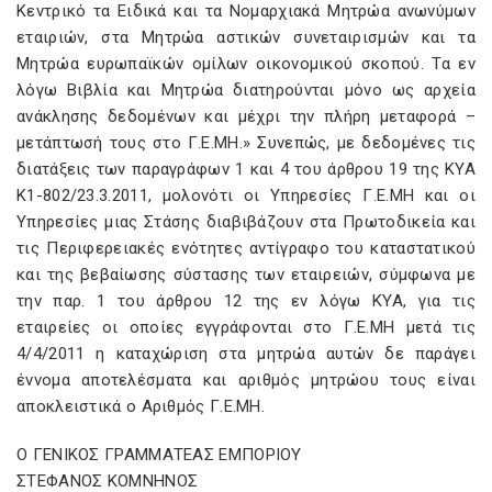
Κεντρικό τα Ειδικά και τα Νομαρχιακά Μητρώα ανωνύμων
εταιριών, στα Μητρώα αστικών συνεταιρισμών και τα
Μητρώα ευρωπαϊκών ομίλων οικονομικού σκοπού. Τα εν
λόγω Βιβλία και Μητρώα διατηρούνται μόνο ως αρχεία
ανάκλησης δεδομένων και μέχρι την πλήρη μεταφορά –
μετάπτωσή τους στο Γ.Ε.ΜΗ.» Συνεπώς, με δεδομένες τις
διατάξεις των παραγράφων 1 και 4 του άρθρου 19 της ΚΥΑ
K1-802/23.3.2011, μολονότι οι Υπηρεσίες Γ.Ε.ΜΗ και οι
Υπηρεσίες μιας Στάσης διαβιβάζουν στα Πρωτοδικεία και
τις Περιφερειακές ενότητες αντίγραφο του καταστατικού
και της βεβαίωσης σύστασης των εταιρειών, σύμφωνα με
την παρ. 1 του άρθρου 12 της εν λόγω ΚΥΑ, για τις
εταιρείες οι οποίες εγγράφονται στο Γ.Ε.ΜΗ μετά τις
4/4/2011 η καταχώριση στα μητρώα αυτών δε παράγει
έννομα αποτελέσματα και αριθμός μητρώου τους είναι
αποκλειστικά ο Αριθμός Γ.Ε.ΜΗ.
Ο ΓΕΝΙΚΟΣ ΓΡΑΜΜΑΤΕΑΣ ΕΜΠΟΡΙΟΥ
ΣΤΕΦΑΝΟΣ ΚΟΜΝΗΝΟΣ