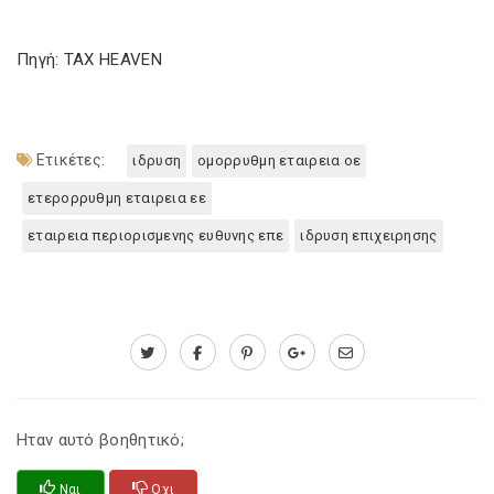
Πηγή: TAX HEAVEN
Ετικέτες:
ιδρυση
ομορρυθμη εταιρεια οε
ετερορρυθμη εταιρεια εε
εταιρεια περιορισμενης ευθυνης επε
ιδρυση επιχειρησης
Ηταν αυτό βοηθητικό;
Ναι
Οχι