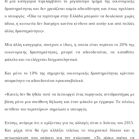
Η μία κατηγορία περιλαμβάνει το μεγαλύτερο τμήμα της οικονομικής
δραστηριότητας και δεν χρειάζεται καμία αδειοδότηση και όπως σχολίασε
ο υπουργός: «Όλα τα περίπτερα στην Ελλάδα μπορούν να δουλεύουν χωρίς
άδεια, η κοινωνία δεν διατρέχει κανένα κίνδυνο από αυτήν και από πολλές
άλλες δραστηριότητες».
Μία άλλη κατηγορία, συνέχισε ο ίδιος, η οποία είναι περίπου το 20% της
οικονομικής δραστηριότητας, μπορεί να αδειοδοτείται, να καταθέτει
φάκελο και να ελέγχεται δειγματοληπτικά.
Και μόνο το 10% της σημερινής οικονομικής δραστηριότητας κρίνεται
απαραίτητο να αδειοδοτείται προκαταβολικά.
«Κανείς δεν θα ήθελε ποτέ να λειτουργεί ένας πυρηνικός αντιδραστήρας με
βάση μόνο μια υπεύθυνη δήλωση και έναν φάκελο με έγγραφα. Το τελείως
αντίθετο του περιπτέρου» σημείωσε ο υπουργός.
Επίσης, ανέφερε ότι ο ορίζοντας για τις αλλαγές είναι ο Ιούνιος του 2015.
Και μέχρι τότε θα έχει αλλάξει τελείως το πτωχευτικό δίκαιο και η
αντιμετώπιση που υπάρχει για την πτώχευση. «Το ρίσκο πρέπει να