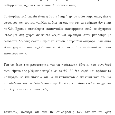
ενθαρρύνεται, όχι να τιμωρείται» σημείωσε ο ίδιος.
Τα διαρθρωτικά ταμεία είναι η βασική πηγή χρηματοδότησης, όπως είπε ο
υπουργός και τόνισε: «…Και πρέπει να σας πω ότι τα χρήματα δεν είναι
πολλά. Έχουμε σπαταλήσει εκατοντάδες εκατομμύρια ευρώ σε άχρηστες
υποδομές στη χώρα, σε κτίρια δεξιά και αριστερά, όταν μπορούμε με
ελάχιστες δεκάδες εκατομμύρια να κάνουμε τεράστια διαφορά. Και αυτά
είναι χρήματα που μοχλεύονται γιατί παρακρατάμε τα δικαιώματα και
επιστρέφονται».
Για το θέμα της ρευστότητας, για τα «κόκκινα» δάνεια, «το συνολικό
αντικείμενο της ρύθμισης υπερβαίνει τα 60- 70 δισ. ευρώ και εφόσον τα
καταφέρουμε -και πιστεύω ότι θα τα καταφέρουμε- θα είναι κάτι που θα
παραδίδεται και θα διδάσκεται στην Ευρώπη και στον κόσμο τα χρόνια
που έρχονται» είπε ο υπουργός.
Επιπλέον, ανέφερε ότι για τις επιχειρήσεις των οποίων τα χρέη