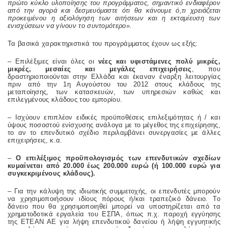
πρώτο κύκλο υλοποίησης του προγράμματος, σημαντικό ενδιαφέρον
από την αγορά και δεσμευόμαστε ότι θα κάνουμε ό,τι χρειάζεται
προκειμένου η αξιολόγηση των αιτήσεων και η εκταμίευση των
ενισχύσεων να γίνουν το συντομότερο».
Τα βασικά χαρακτηριστικά του προγράμματος έχουν ως εξής:
– Επιλέξιμες είναι όλες οι
νέες και υφιστάμενες πολύ μικρές,
μικρές, μεσαίες και μεγάλες επιχειρήσεις
, που
δραστηριοποιούνται στην Ελλάδα και έκαναν έναρξη λειτουργίας
πριν από την 1η Αυγούστου του 2012 στους κλάδους της
μεταποίησης, των κατασκευών, των υπηρεσιών καθώς και
επιλεγμένους κλάδους του εμπορίου.
– Ισχύουν επιπλέον ειδικές προϋποθέσεις επιλεξιμότητας ή / και
ύψους ποσοστού ενίσχυσης ανάλογα με το μέγεθος της επιχείρησης,
το αν το επενδυτικό σχέδιο περιλαμβάνει συνεργασίες με άλλες
επιχειρήσεις, κ.α.
–
Ο επιλέξιμος προϋπολογισμός των επενδυτικών σχεδίων
κυμαίνεται από 20.000 έως 200.000 ευρώ (ή 100.000 ευρώ για
συγκεκριμένους κλάδους).
– Για την κάλυψη της ιδιωτικής συμμετοχής, οι επενδυτές μπορούν
να χρησιμοποιήσουν ιδίους πόρους ή/και τραπεζικό δάνειο. Το
δάνειο που θα χρησιμοποιηθεί μπορεί να υποστηρίζεται από τα
χρηματοδοτικά εργαλεία του ΕΣΠΑ, όπως π.χ. παροχή εγγύησης
της ΕΤΕΑΝ ΑΕ για λήψη επενδυτικού δανείου ή λήψη εγγυητικής