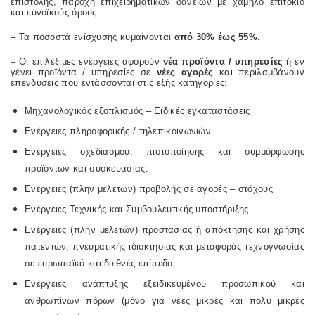
επιστολής, παροχή επιχειρηματικών δανείων με χαμηλό επιτόκιο
και ευνοϊκούς όρους.
– Τα ποσοστά ενίσχυσης κυμαίνονται
από 30% έως 55%.
– Οι επιλέξιμες ενέργειες αφορούν
νέα προϊόντα / υπηρεσίες
ή εν
γένει προϊόντα / υπηρεσίες σε
νέες αγορές
και περιλαμβάνουν
επενδύσεις που εντάσσονται στις εξής κατηγορίες:
Μηχανολογικός εξοπλισμός – Ειδικές εγκαταστάσεις
Ενέργειες πληροφορικής / τηλεπικοινωνιών
Ενέργειες σχεδιασμού, πιστοποίησης και συμμόρφωσης
προϊόντων και συσκευασίας.
Ενέργειες (πλην μελετών) προβολής σε αγορές – στόχους
Ενέργειες Τεχνικής και Συμβουλευτικής υποστήριξης
Ενέργειες (πλην μελετών) προστασίας ή απόκτησης και χρήσης
πατεντών, πνευματικής ιδιοκτησίας και μεταφοράς τεχνογνωσίας
σε ευρωπαϊκό και διεθνές επίπεδο
Ενέργειες ανάπτυξης εξειδικευμένου προσωπικού και
ανθρωπίνων πόρων (μόνο για νέες μικρές και πολύ μικρές