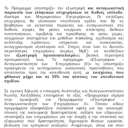
Το Πρόγραμμα υποστηρίζει την εξωστρεφή
και ανταγωνιστική
παρουσία των ελληνικών επιχειρήσεων σε διεθνές επίπεδο
,
ιδιαίτερα των Μικρομεσαίων Επιχειρήσεων. Οι επιλέξιμες
επιχειρήσεις θα υλοποιούν επενδυτικά σχέδια που θα τις
βοηθήσουν να καταστούν παρούσες και ανταγωνιστικές στις
διεθνείς αγορές δια μέσου ενεργειών απόκτησης διεθνών
πιστοποιήσεων, προβολής και προώθησης σε τρίτες χώρες,
σύγχρονων συστημάτων και μεθόδων marketing, σχεδιασμού και
ανάπτυξης προϊόντων, υπηρεσιών και συσκευασίας,
εκσυγχρονισμού εξοπλισμού κτλ. Στόχος είναι όσο το δυνατόν
περισσότερες επιχειρήσεις (κυρίως ΜμΕ) να αναδείξουν
τον
εξωστρεφή προσανατολισμό
ως βασική στρατηγική
προτεραιότητά τους. Το πρόγραμμα «Εξωστρέφεια –
Ανταγωνιστικότητα των Επιχειρήσεων (ΙΙ)» τις υποστηρίζει
προκειμένου να εκπληρώσουν ουσιαστικές προϋποθέσεις που
απαιτούνται προς την κατεύθυνση αυτή, με
ενισχύσεις που
φθάνουν μέχρι και σε 55% του κόστους του επενδυτικού
σχεδίου.
Σε σχετική δήλωσή ο υπουργός Ανάπτυξης και Ανταγωνιστικότητας
Κωστής Χατζηδάκης επισημαίνει τα εξής: «
Προχωρούμε σήμερα
στην προκήρυξη του Προγράμματος «Εξωστρέφεια –
Ανταγωνιστικότητα των Επιχειρήσεων ΙΙ». Τέτοιου είδους
προγράμματα εξασφαλίζουν πολλαπλά οφέλη για την οικονομία:
τόνωση της οικονομικής δραστηριότητας, αύξηση των εξαγωγών,
υποστήριξη των επιχειρήσεων για την έναρξη ή την επέκταση της
εξαγωγικής τους δραστηριότητας, δημιουργία θέσεων εργασίας,
βελτίωση του εμπορικού ισοζυγίου. Αναμένουμε, όπως και στον