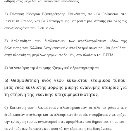
ώθηση στις μεγάλες και αναγκαίες επενδύσεις.
2) Σύσταση Κέντρου Εξυπηρέτησης Επενδυτών, που θα βρίσκεται στο
Invest in Greece, και θα λειτουργεί ως υπηρεσία μια στάσης για όλες τις
επενδύσεις άνω των 2 εκ. ευρώ.
3) Απλοποίηση των διαδικασιών των απαλλοτριώσεων μέσω της
βελτίωσης του Κώδικα Αναγκαστικών Απαλλοτριώσεων που θα βοηθήσει
στην υλοποίηση μεγάλων έργων υποδομών, στο πλαίσιο του ΕΣΠΑ.
4) Απλοποίηση της άσκησης εξαγωγικών δραστηριοτήτων.
5) Θεσμοθέτηση ενός νέου ευέλικτου εταιρικού τύπου,
μιας νέας ευέλικτης μορφής μικρής ανώνυμης εταιρίας για
τη στήριξη της νεανικής επιχειρηματικότητας.
6) Επέκταση των ηλεκτρονικών πλειστηριασμών σε όλο το φάσμα των
διαδικασιών ανάθεσης και εκτέλεσης των δημοσίων συμβάσεων με στόχο
την ενίσχυση του ανταγωνισμού στις προμήθειες του δημοσίου, τη μείωση
των δημόσιων δαπανών και φυσικά την εδραίωση της διαφάνειας.