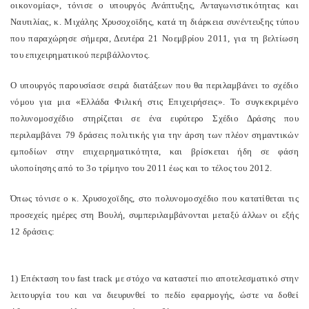
οικονομίας», τόνισε ο υπουργός Ανάπτυξης, Ανταγωνιστικότητας και
Ναυτιλίας, κ. Μιχάλης Χρυσοχοϊδης, κατά τη διάρκεια συνέντευξης τύπου
που παραχώρησε σήμερα, Δευτέρα 21 Νοεμβρίου 2011, για τη βελτίωση
του επιχειρηματικού περιβάλλοντος.
Ο υπουργός παρουσίασε σειρά διατάξεων που θα περιλαμβάνει το σχέδιο
νόμου για μια «Ελλάδα Φιλική στις Επιχειρήσεις». Το συγκεκριμένο
πολυνομοσχέδιο στηρίζεται σε ένα ευρύτερο Σχέδιο Δράσης που
περιλαμβάνει 79 δράσεις πολιτικής για την άρση των πλέον σημαντικών
εμποδίων στην επιχειρηματικότητα, και βρίσκεται ήδη σε φάση
υλοποίησης από το 3ο τρίμηνο του 2011 έως και το τέλος του 2012.
Όπως τόνισε ο κ. Χρυσοχοϊδης, στο πολυνομοσχέδιο που κατατίθεται τις
προσεχείς ημέρες στη Βουλή, συμπεριλαμβάνονται μεταξύ άλλων οι εξής
12 δράσεις:
1) Επέκταση του fast track με στόχο να καταστεί πιο αποτελεσματικό στην
λειτουργία του και να διευρυνθεί το πεδίο εφαρμογής, ώστε να δοθεί