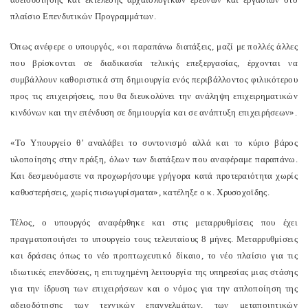
πλαίσιο Επενδυτικών Προγραμμάτων.
Όπως ανέφερε ο υπουργός, «οι παραπάνω διατάξεις, μαζί με πολλές άλλες
που βρίσκονται σε διαδικασία τελικής επεξεργασίας, έρχονται να
συμβάλλουν καθοριστικά στη δημιουργία ενός περιβάλλοντος φιλικότερου
προς τις επιχειρήσεις, που θα διευκολύνει την ανάληψη επιχειρηματικών
κινδύνων και την επένδυση σε δημιουργία και σε ανάπτυξη επιχειρήσεων».
«Το Υπουργείο θ’ αναλάβει το συντονισμό αλλά και το κύριο βάρος
υλοποίησης στην πράξη, όλων των διατάξεων που αναφέραμε παραπάνω.
Και δεσμευόμαστε να προχωρήσουμε γρήγορα κατά προτεραιότητα χωρίς
καθυστερήσεις, χωρίς πισωγυρίσματα», κατέληξε ο κ. Χρυσοχοϊδης.
Τέλος, ο υπουργός αναφέρθηκε και στις μεταρρυθμίσεις που έχει
πραγματοποιήσει το υπουργείο τους τελευταίους 8 μήνες. Μεταρρυθμίσεις
και δράσεις όπως το νέο προπτωχευτικό δίκαιο, το νέο πλαίσιο για τις
ιδιωτικές επενδύσεις, η επιτυχημένη λειτουργία της υπηρεσίας μιας στάσης
για την ίδρυση των επιχειρήσεων και ο νόμος για την απλοποίηση της
αδειοδότησης των τεχνικών επαγγελμάτων, των μεταποιητικών