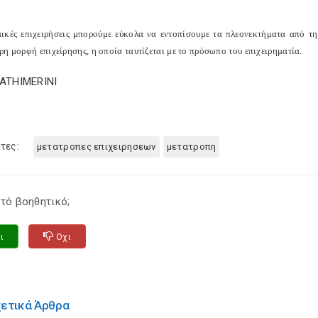
μικές επιχειρήσεις μπορούμε εύκολα να εντοπίσουμε τα πλεονεκτήματα από τη
η μορφή επιχείρησης, η οποία ταυτίζεται με το πρόσωπο του επιχειρηματία.
KATHIMERINI
τες:
μετατροπες επιχειρησεων
μετατροπη
τό βοηθητικό;
ι
Οχι
χετικά Άρθρα