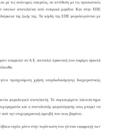
ι με τις ανώνυμες εταιρείες, σε αντίθεση με τις προσωπικές
ων οποίων αποτελείται από εταιρικά μερίδια. Και στην ΕΠΕ
 διάρκεια της ζωής της. Τα κέρδη της ΕΠΕ φορολογούνται με
φών εταιρειών σε Α.Ε. αποτελεί πρακτική που παρέχει αρκετά
κόλουθα.
γίνει προηγούμενη χρήση υπερδωδεκάμηνης διαχειριστικής
οντα φορολογικό συντελεστή. Το συγκεκριμένο πλεονέκτημα
πιχειρηματία και ο συντελεστής φορολόγησής τους μπορεί να
ν από την επιχειρηματική αμοιβή που τους βαρύνει.
έβαια ισχύει μόνο στην περίπτωση που γίνεται εφαρμογή των