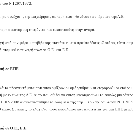
ν του Ν.1297/1972.
ητα συνέχισης της επιχείρησης σε περίπτωση θανάτου των ιδρυτών της Α.Ε.
τερη οικονομική επιφάνεια και εμπιστοσύνη στην αγορά.
γή από τον φόρο μεταβίβασης ακινήτων, υπό προϋποθέσεις. Ωστόσο, είναι σαφ
ή ατομικών επιχειρήσεων σε Ο.Ε. και Ε.Ε.
πή σε ΕΠΕ
κά τα πλεονεκτήματα που αποκομίζουν οι ομόρρυθμοι και ετερόρρυθμοι εταίροι 
ή με εκείνα της Α.Ε. Αυτό που αξίζει να επισημάνουμε είναι το σαφώς μικρότερ
 1102/2008 αντικαταστάθηκε το εδάφιο α της παρ. 1 του άρθρου 4 του Ν. 3190/
0 ευρώ. Συνεπώς, το ελάχιστο ποσό κεφαλαίου που απαιτείται για μία ΕΠΕ μειώ
ή σε Ο.Ε., Ε.Ε.