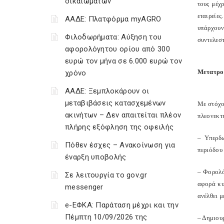
δικαιωμάτων
τους μέχ
εταιρείε
ΑΑΔΕ: Πλατφόρμα myAGRO
υπάρχουν
Φιλοδωρήματα: Αύξηση του
συντελεσ
αφορολόγητου ορίου από 300
ευρώ τον μήνα σε 6.000 ευρώ τον
Μετατροπ
χρόνο
ΑΑΔΕ: Ξεμπλοκάρουν οι
μεταβιβάσεις κατασχεμένων
Με στόχο
ακινήτων – Δεν απαιτείται πλέον
πλεονεκτ
πλήρης εξόφληση της οφειλής
– Υπερδω
Πόθεν έσχες – Ανακοίνωση για
περιόδου
έναρξη υποβολής
– Φορολό
Σε λειτουργία το gov.gr
αφορά κυ
messenger
ανέλθει μ
e-ΕΦΚΑ: Παράταση μέχρι και την
Πέμπτη 10/09/2026 της
– Δημιου