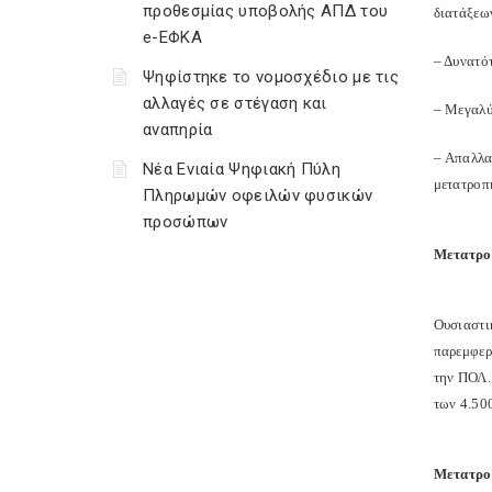
προθεσμίας υποβολής ΑΠΔ του
διατάξεω
e-ΕΦΚΑ
– Δυνατότ
Ψηφίστηκε το νομοσχέδιο με τις
αλλαγές σε στέγαση και
– Μεγαλύ
αναπηρία
– Απαλλα
Νέα Ενιαία Ψηφιακή Πύλη
μετατροπ
Πληρωμών οφειλών φυσικών
προσώπων
Μετατρο
Ουσιαστι
παρεμφερ
την ΠΟΛ.
των 4.50
Μετατροπ