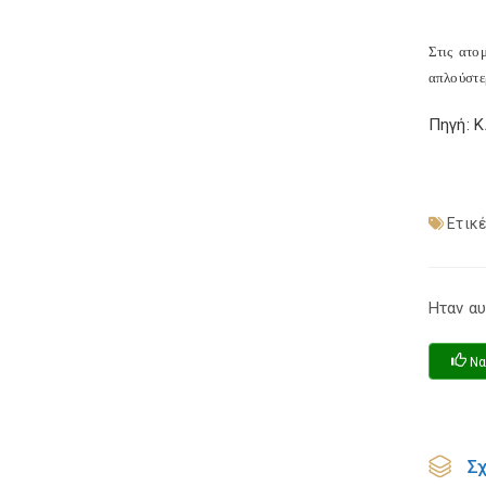
Στις ατο
απλούστερ
Πηγή: 
Ετικέ
Ηταν αυ
Να
Σ