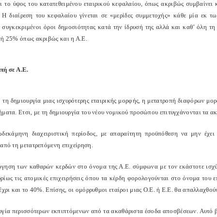
ρι το ύψος του κατατεθειμένου εταιρικού κεφαλαίου, όπως ακριβώς συμβαίνει κα
ς. Η διαίρεση του κεφαλαίου γίνεται σε «μερίδες συμμετοχής» κάθε μία εκ τ
 συγκεκριμένοι όροι δημοσιότητας κατά την ίδρυσή της αλλά και καθ’ όλη τη
τή 25% όπως ακριβώς και η Α.Ε.
ή σε Α.Ε.
 τη δημιουργία μιας ισχυρότερης εταιρικής μορφής, η μετατροπή διαφόρων μορ
ήματα. Ετσι, με τη δημιουργία του νέου νομικού προσώπου επιτυγχάνονται τα α
δεκάμηνη διαχειριστική περίοδος, με απαραίτητη προϋπόθεση να μην έχει 
 από τη μετατρεπόμενη επιχείρηση.
γηση των καθαρών κερδών στο όνομα της Α.Ε. σύμφωνα με τον εκάστοτε ισχύ
ρίως τις ατομικές επιχειρήσεις όπου τα κέρδη φορολογούνται στο όνομα του ε
έχρι και το 40%. Επίσης, οι ομόρρυθμοι εταίροι μιας Ο.Ε. ή Ε.Ε. θα απαλλαχθού
ργία περισσότερων εκπιπτόμενων από τα ακαθάριστα έσοδα αποσβέσεων. Αυτό β