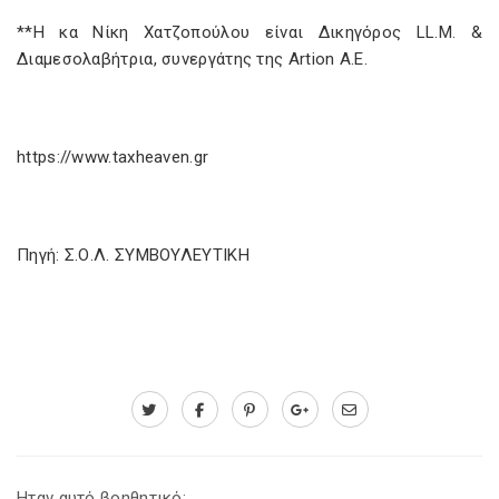
**H κα Νίκη Χατζοπούλου είναι Δικηγόρος LL.M. &
Διαμεσολαβήτρια, συνεργάτης της Artion Α.Ε.
https://www.taxheaven.gr
Πηγή: Σ.Ο.Λ. ΣΥΜΒΟΥΛΕΥΤΙΚΗ
Ηταν αυτό βοηθητικό;