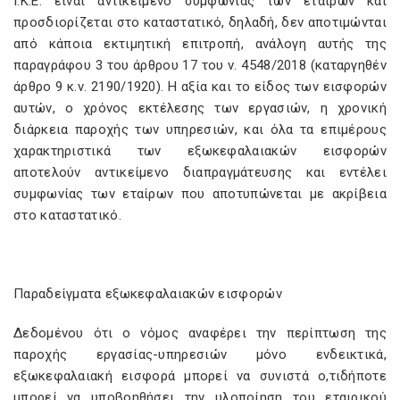
Ι.Κ.Ε. είναι αντικείμενο συμφωνίας των εταίρων και
προσδιορίζεται στο καταστατικό, δηλαδή, δεν αποτιμώνται
από κάποια εκτιμητική επιτροπή, ανάλογη αυτής της
παραγράφου 3 του άρθρου 17 του ν. 4548/2018 (καταργηθέν
άρθρο 9 κ.ν. 2190/1920). Η αξία και το είδος των εισφορών
αυτών, ο χρόνος εκτέλεσης των εργασιών, η χρονική
διάρκεια παροχής των υπηρεσιών, και όλα τα επιμέρους
χαρακτηριστικά των εξωκεφαλαιακών εισφορών
αποτελούν αντικείμενο διαπραγμάτευσης και εντέλει
συμφωνίας των εταίρων που αποτυπώνεται με ακρίβεια
στο καταστατικό.
Παραδείγματα εξωκεφαλαιακών εισφορών
Δεδομένου ότι ο νόμος αναφέρει την περίπτωση της
παροχής εργασίας-υπηρεσιών μόνο ενδεικτικά,
εξωκεφαλαιακή εισφορά μπορεί να συνιστά ο,τιδήποτε
μπορεί να υποβοηθήσει την υλοποίηση του εταιρικού