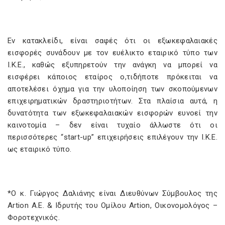
Εν κατακλείδι, είναι σαφές ότι οι εξωκεφαλαιακές
εισφορές συνάδουν με τον ευέλικτο εταιρικό τύπο των
Ι.Κ.Ε., καθώς εξυπηρετούν την ανάγκη να μπορεί να
εισφέρει κάποιος εταίρος ο,τιδήποτε πρόκειται να
αποτελέσει όχημα για την υλοποίηση των σκοπούμενων
επιχειρηματικών δραστηριοτήτων. Στα πλαίσια αυτά, η
δυνατότητα των εξωκεφαλαιακών εισφορών ευνοεί την
καινοτομία – δεν είναι τυχαίο άλλωστε ότι οι
περισσότερες “start-up” επιχειρήσεις επιλέγουν την Ι.Κ.Ε.
ως εταιρικό τύπο.
*O κ. Γιώργος Δαλιάνης είναι Διευθύνων Σύμβουλος της
Artion Α.Ε. & Ιδρυτής του Ομίλου Artion, Οικονομολόγος –
Φοροτεχνικός.