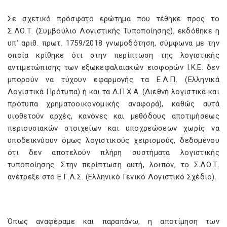
Σε σχετικό πρόσφατο ερώτημα που τέθηκε προς το
Σ.ΛΟ.Τ. (Συμβούλιο Λογιστικής Τυποποίησης), εκδόθηκε η
υπ’ αριθ. πρωτ. 1759/2018 γνωμοδότηση, σύμφωνα με την
οποία κρίθηκε ότι στην περίπτωση της λογιστικής
αντιμετώπισης των εξωκεφαλαιακών εισφορών Ι.Κ.Ε. δεν
μπορούν να τύχουν εφαρμογής τα Ε.Λ.Π. (Ελληνικά
Λογιστικά Πρότυπα) ή και τα Δ.Π.Χ.Α. (Διεθνή λογιστικά και
πρότυπα χρηματοοικονομικής αναφορά), καθώς αυτά
υιοθετούν αρχές, κανόνες και μεθόδους αποτιμήσεως
περιουσιακών στοιχείων και υποχρεώσεων χωρίς να
υποδεικνύουν όμως λογιστικούς χειρισμούς, δεδομένου
ότι δεν αποτελούν πλήρη συστήματα λογιστικής
τυποποίησης. Στην περίπτωση αυτή, λοιπόν, το Σ.ΛΟ.Τ.
ανέτρεξε στο Ε.Γ.Λ.Σ. (Ελληνικό Γενικό Λογιστικό Σχέδιο).
Όπως αναφέραμε και παραπάνω, η αποτίμηση των