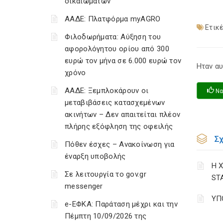
δικαιωμάτων
ΑΑΔΕ: Πλατφόρμα myAGRO
Ετικέ
Φιλοδωρήματα: Αύξηση του
αφορολόγητου ορίου από 300
ευρώ τον μήνα σε 6.000 ευρώ τον
Ηταν αυ
χρόνο
ΑΑΔΕ: Ξεμπλοκάρουν οι
Να
μεταβιβάσεις κατασχεμένων
ακινήτων – Δεν απαιτείται πλέον
πλήρης εξόφληση της οφειλής
Σ
Πόθεν έσχες – Ανακοίνωση για
έναρξη υποβολής
Η 
Σε λειτουργία το gov.gr
ST
messenger
ΥΠ
e-ΕΦΚΑ: Παράταση μέχρι και την
Πέμπτη 10/09/2026 της