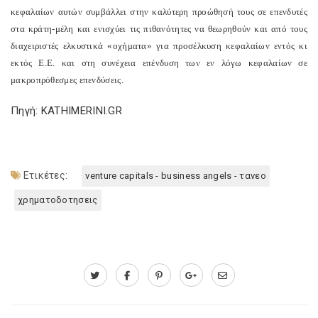
κεφαλαίων αυτών συμβάλλει στην καλύτερη προώθησή τους σε επενδυτές
στα κράτη-μέλη και ενισχύει τις πιθανότητες να θεωρηθούν και από τους
διαχειριστές ελκυστικά «οχήματα» για προσέλκυση κεφαλαίων εντός κι
εκτός Ε.Ε. και στη συνέχεια επένδυση των εν λόγω κεφαλαίων σε
μακροπρόθεσμες επενδύσεις.
Πηγή: KATHIMERINI.GR
Ετικέτες:
venture capitals - business angels - τανεο
χρηματοδοτησεις