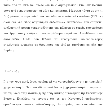
πάνω από το 10% του συνολικού τους χαρτοφυλακίου (που αποτελείται
μόνο από χρηματοπιστωτικά μέσα και μετρητά). Σύμφωνα πάντα με την κ.
Λαζαράκου, τα ευρωπαϊκά μακροπρόθεσμα επενδυτικά κεφάλαια (
ELTIFs
)
είναι ένα νέο είδος οργανισμού συλλογικών επενδύσεων που επιτρέπει
εναλλακτική μορφή χρηματοδότησης και μάλιστα σε τομείς, επιχειρήσεις
και έργα που χρειάζονται μακροπρόθεσμα κεφάλαια. Απευθύνονται σε
διαχειριστές
funds
που θέλουν να προσφέρουν μακροπρόθεσμες
επενδυτικές ευκαιρίες σε θεσμικούς και ιδιώτες επενδυτές σε όλη την
Ευρώπη.
Η ανάπτυξη
Για τον λόγο αυτό, έχουν σχεδιαστεί για να συμβάλλουν στη μη τραπεζική
χρηματοδότηση. Τέτοιου είδους εναλλακτική χρηματοδότηση αναμένεται
να συμβάλει στην ανάπτυξη της πραγματικής οικονομίας της Ευρωπαϊκής
Ενωσης. Επιπλέον, το γεγονός ότι με τον Κανονισμό υιοθετούνται
ομοιόμορφοι κανόνες αδειοδότησης, λειτουργίας και εποπτείας των