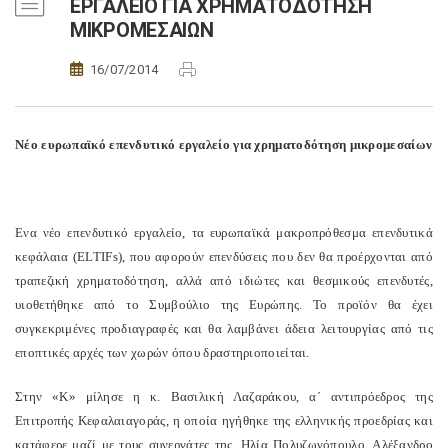
ΕΡΓΑΛΕΙΟ ΓΙΑ ΧΡΗΜΑΤΟΔΟΤΗΣΗ
ΜΙΚΡΟΜΕΣΑΙΩΝ
16/07/2014
Νέο ευρωπαϊκό επενδυτικό εργαλείο για χρηματοδότηση μικρομεσαίων
Ενα νέο επενδυτικό εργαλείο, τα ευρωπαϊκά μακροπρόθεσμα επενδυτικά
κεφάλαια (
ELTIFs
), που αφορούν επενδύσεις που δεν θα προέρχονται από
τραπεζική χρηματοδότηση, αλλά από ιδιώτες και θεσμικούς επενδυτές,
υιοθετήθηκε από το Συμβούλιο της Ευρώπης. Το προϊόν θα έχει
συγκεκριμένες προδιαγραφές και θα λαμβάνει άδεια λειτουργίας από τις
εποπτικές αρχές των χωρών όπου δραστηριοποιείται.
Στην «Κ» μίλησε η κ. Βασιλική Λαζαράκου, α΄ αντιπρόεδρος της
Επιτροπής Κεφαλαιαγοράς, η οποία ηγήθηκε της ελληνικής προεδρίας και
κατάφερε μαζί με τους συνεργάτες της, Ηλία Πολυζωγόπουλο, Αλέξανδρο