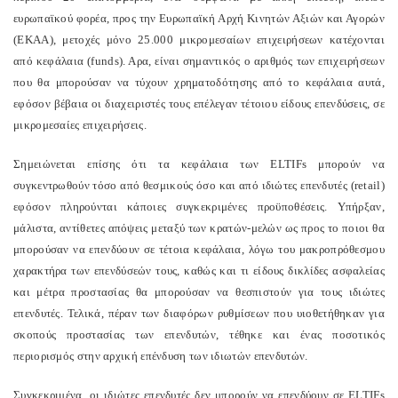
ευρωπαϊκού φορέα, προς την Ευρωπαϊκή Αρχή Κινητών Αξιών και Αγορών
(ΕΚΑΑ), μετοχές μόνο 25.000 μικρομεσαίων επιχειρήσεων κατέχονται
από κεφάλαια (
funds
). Αρα, είναι σημαντικός ο αριθμός των επιχειρήσεων
που θα μπορούσαν να τύχουν χρηματοδότησης από το κεφάλαια αυτά,
εφόσον βέβαια οι διαχειριστές τους επέλεγαν τέτοιου είδους επενδύσεις, σε
μικρομεσαίες επιχειρήσεις.
Σημειώνεται επίσης ότι τα κεφάλαια των
ELTIFs
μπορούν να
συγκεντρωθούν τόσο από θεσμικούς όσο και από ιδιώτες επενδυτές (
retail
)
εφόσον πληρούνται κάποιες συγκεκριμένες προϋποθέσεις. Υπήρξαν,
μάλιστα, αντίθετες απόψεις μεταξύ των κρατών-μελών ως προς το ποιοι θα
μπορούσαν να επενδύουν σε τέτοια κεφάλαια, λόγω του μακροπρόθεσμου
χαρακτήρα των επενδύσεών τους, καθώς και τι είδους δικλίδες ασφαλείας
και μέτρα προστασίας θα μπορούσαν να θεσπιστούν για τους ιδιώτες
επενδυτές. Τελικά, πέραν των διαφόρων ρυθμίσεων που υιοθετήθηκαν για
σκοπούς προστασίας των επενδυτών, τέθηκε και ένας ποσοτικός
περιορισμός στην αρχική επένδυση των ιδιωτών επενδυτών.
Συγκεκριμένα, οι ιδιώτες επενδυτές δεν μπορούν να επενδύουν σε
ELTIFs