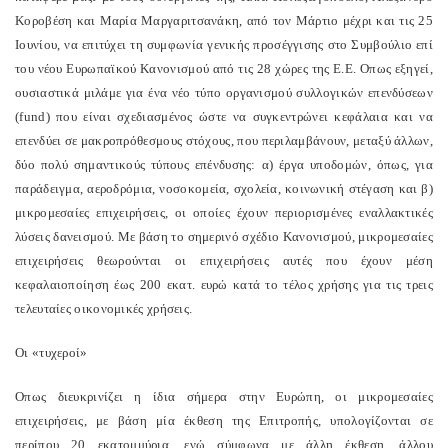
Κοροβέση και Μαρία Μαργαριτσανάκη, από τον Μάρτιο μέχρι και τις 25
Ιουνίου, να επιτύχει τη συμφωνία γενικής προσέγγισης στο Συμβούλιο επί
του νέου Ευρωπαϊκού Κανονισμού από τις 28 χώρες της Ε.Ε. Οπως εξηγεί,
ουσιαστικά μιλάμε για ένα νέο τύπο οργανισμού συλλογικών επενδύσεων
(
fund
) που είναι σχεδιασμένος ώστε να συγκεντρώνει κεφάλαια και να
επενδύει σε μακροπρόθεσμους στόχους, που περιλαμβάνουν, μεταξύ άλλων,
δύο πολύ σημαντικούς τύπους επένδυσης: α) έργα υποδομών, όπως, για
παράδειγμα, αεροδρόμια, νοσοκομεία, σχολεία, κοινωνική στέγαση και β)
μικρομεσαίες επιχειρήσεις, οι οποίες έχουν περιορισμένες εναλλακτικές
λύσεις δανεισμού. Με βάση το σημερινό σχέδιο Κανονισμού, μικρομεσαίες
επιχειρήσεις θεωρούνται οι επιχειρήσεις αυτές που έχουν μέση
κεφαλαιοποίηση έως 200 εκατ. ευρώ κατά το τέλος χρήσης για τις τρεις
τελευταίες οικονομικές χρήσεις.
Οι «τυχεροί»
Οπως διευκρινίζει η ίδια σήμερα στην Ευρώπη, οι μικρομεσαίες
επιχειρήσεις, με βάση μία έκθεση της Επιτροπής, υπολογίζονται σε
περίπου 20 εκατομμύρια, ενώ σύμφωνα με άλλη έκθεση, άλλου