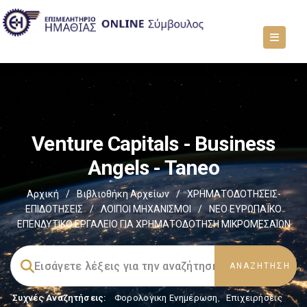
Venture Capitals - Business
Angels - Taneo
Αρχική
/
Βιβλιοθήκη Αρχείων
/
ΧΡΗΜΑΤΟΔΟΤΗΣΕΙΣ-
ΕΠΙΔΟΤΗΣΕΙΣ
/
ΛΟΙΠΟΙ ΜΗΧΑΝΙΣΜΟΙ
/
ΝΕΟ ΕΥΡΩΠΑΪΚΟ
ΕΠΕΝΔΥΤΙΚΟ ΕΡΓΑΛΕΙΟ ΓΙΑ ΧΡΗΜΑΤΟΔΟΤΗΣΗ ΜΙΚΡΟΜΕΣΑΙΩΝ
Συχνές Αναζητήσεις:
Φορολογικη Ενημέρωση
,
Επιχειρήσεις