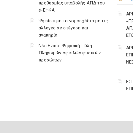
προθεσμίας υποβολής ΑΠΔ του
e-ΕΦΚΑ
ΑΡ
Ψηφίστηκε το νομοσχέδιο με τις
«Π
αλλαγές σε στέγαση και
ΑΠ
αναπηρία
ΕΤ
Νέα Ενιαία Ψηφιακή Πύλη
ΑΡ
Πληρωμών οφειλών φυσικών
ΕΠ
προσώπων
ΝΕΩ
ΕΣ
ΕΠ