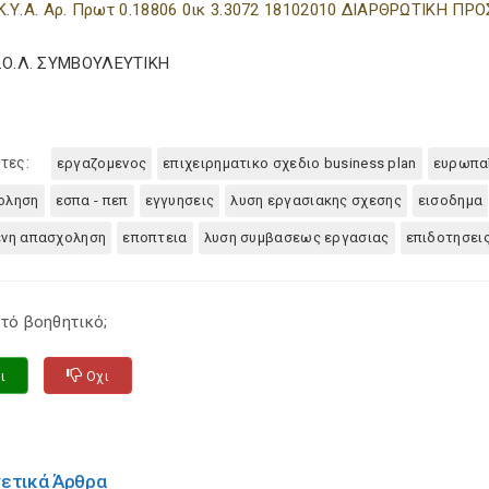
Κ.Υ.Α. Αρ. Πρωτ 0.18806 0ικ 3.3072 18102010 ΔΙΑΡΘΡΩΤΙΚΗ
Σ.Ο.Λ. ΣΥΜΒΟΥΛΕΥΤΙΚΗ
τες:
εργαζομενος
επιχειρηματικο σχεδιο business plan
ευρωπα
οληση
εσπα - πεπ
εγγυησεις
λυση εργασιακης σχεσης
εισοδημα
ενη απασχοληση
εποπτεια
λυση συμβασεως εργασιας
επιδοτησει
τό βοηθητικό;
ι
Οχι
χετικά Άρθρα