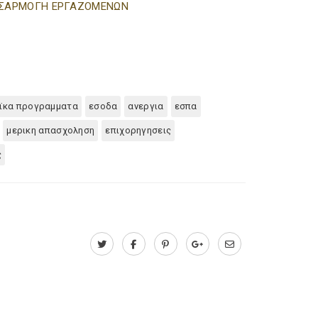
 ΠΡΟΣΑΡΜΟΓΗ ΕΡΓΑΖΟΜΕΝΩΝ
ϊκα προγραμματα
εσοδα
ανεργια
εσπα
μερικη απασχοληση
επιχορηγησεις
ς