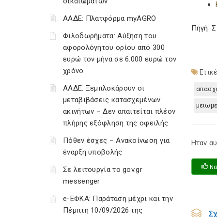
δικαιωμάτων
ΑΑΔΕ: Πλατφόρμα myAGRO
Πηγή: 
Φιλοδωρήματα: Αύξηση του
αφορολόγητου ορίου από 300
ευρώ τον μήνα σε 6.000 ευρώ τον
χρόνο
Ετικέ
ΑΑΔΕ: Ξεμπλοκάρουν οι
απασχ
μεταβιβάσεις κατασχεμένων
μειωμ
ακινήτων – Δεν απαιτείται πλέον
πλήρης εξόφληση της οφειλής
Πόθεν έσχες – Ανακοίνωση για
Ηταν αυ
έναρξη υποβολής
Να
Σε λειτουργία το gov.gr
messenger
e-ΕΦΚΑ: Παράταση μέχρι και την
Πέμπτη 10/09/2026 της
Σ