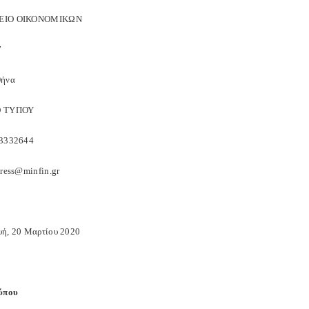
ΕΙΟ ΟΙΚΟΝΟΜΙΚΩΝ
7
θήνα
Ο ΤΥΠΟΥ
03332644
ress
@
minfin
.
gr
ή, 20 Μαρτίου 2020
ύπου