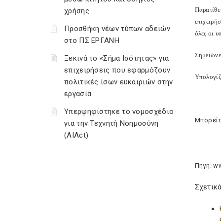
Παρατίθε
χρήσης
επιχειρή
Προσθήκη νέων τύπων αδειών
όλες οι 
στο ΠΣ ΕΡΓΑΝΗ
Σημειώνετ
Ξεκινά το «Σήμα Ισότητας» για
επιχειρήσεις που εφαρμόζουν
Υπολογίζε
πολιτικές ίσων ευκαιριών στην
εργασία
Υπερψηφίστηκε το νομοσχέδιο
Μπορείτ
για την Τεχνητή Νοημοσύνη
(AIAct)
Πηγή: w
Σχετικά