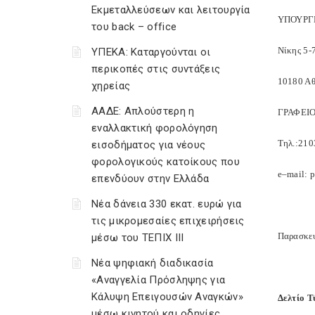
Εκμεταλλεύσεων και λειτουργία
ΥΠΟΥΡΓ
του back – office
Νίκης 5-
ΥΠΕΚΑ: Καταργούνται οι
περικοπές στις συντάξεις
10180 Α
χηρείας
ΑΑΔΕ: Απλούστερη η
ΓΡΑΦΕΙ
εναλλακτική φορολόγηση
Τηλ.:21
εισοδήματος για νέους
φορολογικούς κατοίκους που
e
–
mail
:
p
επενδύουν στην Ελλάδα
Νέα δάνεια 330 εκατ. ευρώ για
τις μικρομεσαίες επιχειρήσεις
Παρασκευ
μέσω του ΤΕΠΙΧ ΙΙΙ
Νέα ψηφιακή διαδικασία
«Αναγγελία Πρόσληψης για
Κάλυψη Επειγουσών Αναγκών»
Δελτίο Τ
μέσω κινητού και οδηγίες