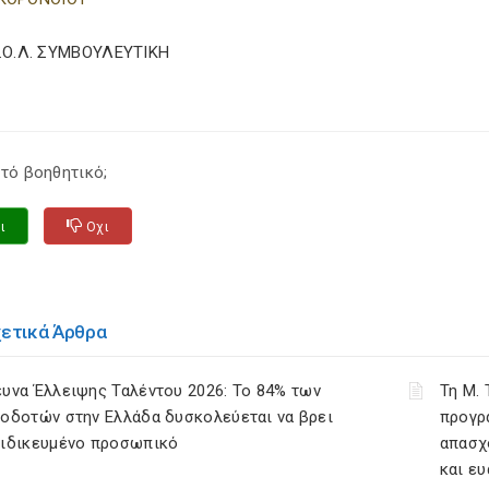
Σ.Ο.Λ. ΣΥΜΒΟΥΛΕΥΤΙΚΗ
τό βοηθητικό;
ι
Οχι
χετικά Άρθρα
υνα Έλλειψης Ταλέντου 2026: Το 84% των
Τη Μ.
οδοτών στην Ελλάδα δυσκολεύεται να βρει
προγρ
ειδικευμένο προσωπικό
απασχ
και ε