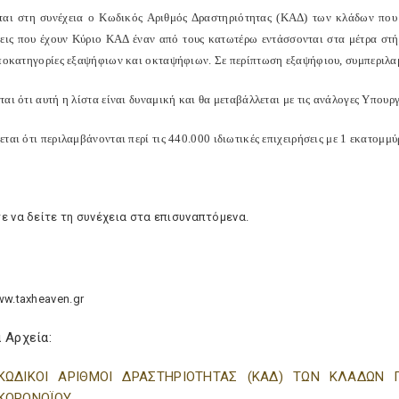
ται στη συνέχεια ο Κωδικός Αριθμός Δραστηριότητας (ΚΑΔ) των κλάδων που 
σεις που έχουν Κύριο ΚΑΔ έναν από τους κατωτέρω εντάσσονται στα μέτρα στ
υποκατηγορίες εξαψήφιων και οκταψήφιων. Σε περίπτωση εξαψήφιου, συμπεριλα
αι ότι αυτή η λίστα είναι δυναμική και θα μεταβάλλεται με τις ανάλογες Υπουργ
ται ότι περιλαμβάνονται περί τις 440.000 ιδιωτικές επιχειρήσεις με 1 εκατομμύρ
ε να δείτε τη συνέχεια στα επισυναπτόμενα.
ww.taxheaven.gr
 Αρχεία:
ΚΩΔΙΚΟΙ ΑΡΙΘΜΟΙ ΔΡΑΣΤΗΡΙΟΤΗΤΑΣ (ΚΑΔ) ΤΩΝ ΚΛΑΔΩ
ΚΟΡΟΝΟΪΟΥ