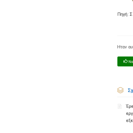
Πηγή: 
Ηταν αυ
Να
Σ
Έρε
εργ
εξ