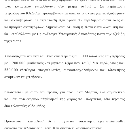
τους κατωτέρω εντάσσονται στα μέτρα στήριξης. Σε περίπτωση
τετραψήφιου ΚΑΔ συμπεριλαμβάνονται όλες οι υποκατηγορίες εξαψήφιων
και οκταψήφιων. Σε περίπτωση εξαψήφιου συμπεριλαμβάνονται όλες οι
κατηγορίες οκταψήφιων. Σημειώνεται ότι αυτή η λίστα είναι δυναμική και
θα μεταβάλλεται με τις ανάλογες Υπουργικές Αποφάσεις κατά την εξέλιξη
της κρίσης.
Υπολογίζεται ότι περιλαμβάνονται περί τις 600.000 ιδιωτικές επιχειρήσεις
με 1.200.000 μισθωτούς και μηνιαίο τζίρο περί τα 8,3 δισ. ευρώ
, όπως και
550.000 ελεύθεροι επαγγελματίες, αυτοαπασχο
λούμενοι και ιδιοκτήτες
ατομικών επιχειρήσεων
.
Καλύπτεται με αυτό τον τρόπο, για τον μήνα Μάρτιο, ένα σημαντικό
κομμάτι του ενεργού πληθυσμού της χώρας που πλήττεται, ιδιαίτερα τις
δύο τελευταίες εβδομάδες.
Προφανώς η κατάσταση στην πραγματική οικονομία έχει επιδεινωθεί
ραγδαία τις τελευταίες ημέρες. Και συνεχίζει να επιδεινώνεται.