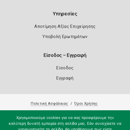
Υπηρεσίες
Αποτίμηση Αξίας Επιχείρησης
Υποβολή Ερωτημάτων
Είσοδος – Εγγραφή
Είσοδος
Εγγραφή
Πολιτική Ασφάλειας
Όροι Χρήσης
Copyright 2026
Knowledge A.E.
Χρησιμοποιούμε cookies για να σας προσφέρουμε την
καλύτερη δυνατή εμπειρία στη σελίδα μας. Εάν συνεχίσετε να
χρησιμοποιείτε τη σελίδα, θα υποθέσουμε πως είστε