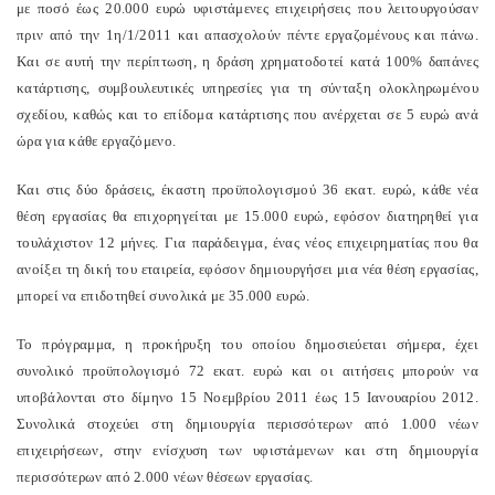
με ποσό έως 20.000 ευρώ υφιστάμενες επιχειρήσεις που λειτουργούσαν
πριν από την 1η/1/2011 και απασχολούν πέντε εργαζομένους και πάνω.
Και σε αυτή την περίπτωση, η δράση χρηματοδοτεί κατά 100% δαπάνες
κατάρτισης, συμβουλευτικές υπηρεσίες για τη σύνταξη ολοκληρωμένου
σχεδίου, καθώς και το επίδομα κατάρτισης που ανέρχεται σε 5 ευρώ ανά
ώρα για κάθε εργαζόμενο.
Και στις δύο δράσεις, έκαστη προϋπολογισμού 36 εκατ. ευρώ, κάθε νέα
θέση εργασίας θα επιχορηγείται με 15.000 ευρώ, εφόσον διατηρηθεί για
τουλάχιστον 12 μήνες. Για παράδειγμα, ένας νέος επιχειρηματίας που θα
ανοίξει τη δική του εταιρεία, εφόσον δημιουργήσει μια νέα θέση εργασίας,
μπορεί να επιδοτηθεί συνολικά με 35.000 ευρώ.
Το πρόγραμμα, η προκήρυξη του οποίου δημοσιεύεται σήμερα, έχει
συνολικό προϋπολογισμό 72 εκατ. ευρώ και οι αιτήσεις μπορούν να
υποβάλονται στο δίμηνο 15 Νοεμβρίου 2011 έως 15 Ιανουαρίου 2012.
Συνολικά στοχεύει στη δημιουργία περισσότερων από 1.000 νέων
επιχειρήσεων, στην ενίσχυση των υφιστάμενων και στη δημιουργία
περισσότερων από 2.000 νέων θέσεων εργασίας.