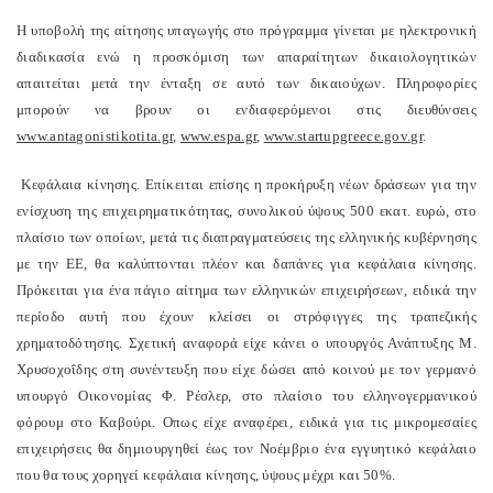
Η υποβολή της αίτησης υπαγωγής στο πρόγραμμα γίνεται με ηλεκτρονική
διαδικασία ενώ η προσκόμιση των απαραίτητων δικαιολογητικών
απαιτείται μετά την ένταξη σε αυτό των δικαιούχων. Πληροφορίες
μπορούν να βρουν οι ενδιαφερόμενοι στις διευθύνσεις
www.antagonistikotita.gr
,
www.espa.gr
,
www.startupgreece.gov.gr
.
Κεφάλαια κίνησης. Επίκειται επίσης η προκήρυξη νέων δράσεων για την
ενίσχυση της επιχειρηματικότητας, συνολικού ύψους 500 εκατ. ευρώ, στο
πλαίσιο των οποίων, μετά τις διαπραγματεύσεις της ελληνικής κυβέρνησης
με την ΕΕ, θα καλύπτονται πλέον και δαπάνες για κεφάλαια κίνησης.
Πρόκειται για ένα πάγιο αίτημα των ελληνικών επιχειρήσεων, ειδικά την
περίοδο αυτή που έχουν κλείσει οι στρόφιγγες της τραπεζικής
χρηματοδότησης. Σχετική αναφορά είχε κάνει ο υπουργός Ανάπτυξης Μ.
Χρυσοχοΐδης στη συνέντευξη που είχε δώσει από κοινού με τον γερμανό
υπουργό Οικονομίας Φ. Ρέσλερ, στο πλαίσιο του ελληνογερμανικού
φόρουμ στο Καβούρι. Οπως είχε αναφέρει, ειδικά για τις μικρομεσαίες
επιχειρήσεις θα δημιουργηθεί έως τον Νοέμβριο ένα εγγυητικό κεφάλαιο
που θα τους χορηγεί κεφάλαια κίνησης, ύψους μέχρι και 50%.