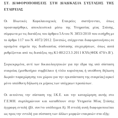
ΣΤ. ΔΙΑΦΟΡΟΠΟΙΗΣΕΙΣ ΣΤΗ ΔΙΑΔΙΚΑΣΙΑ ΣΥΣΤΑΣΗΣ ΤΗΣ
ΕΤΑΙΡΕΙΑΣ
Οι Ιδιωτικές Κεφαλαιουχικές Εταιρείες συστήνονται, όπως
προαναφέρθηκε, αποκλειστικά μέσω της Υπηρεσίας μίας Στάσης,
σύμφωνα με τις διατάξεις του άρθρου 5Α του Ν. 3853/2010 που εισήχθη με
το άρθρο 117 του Ν. 4072/2012. Συνεπώς, επέρχονται διαφοροποιήσεις σε
ορισμένα σημεία της διαδικασίας σύστασης επιχειρήσεων, όπως αυτά
ρυθμίζονται από τις διατάξεις της K1-802/23.3.2011 ΚΥΑ (ΦΕΚ 470/τ.Β΄).
Συγκεκριμένα, αντί των δικαιολογητικών για την έδρα της υπό σύσταση
εταιρείας (μισθωτήριο συμβόλαιο ή τίτλο κυριότητας ή υπεύθυνη δήλωση
δωρεάν παραχώρησης του χώρου για την εγκατάσταση της εταιρείας) αρκεί
μόνο υπεύθυνη δήλωση εκ μέρους των υπόχρεων προσώπων.
Οι αιτούντες την σύσταση της Ι.Κ.Ε. και την καταχώρηση αυτής στο
Γ.Ε.ΜΗ. συμπληρώνουν και καταθέτουν στην Υπηρεσία Μίας Στάσης
έγγραφη εντολή (βλ. συν/νο υπόδειγμα Α). Η εντολή αυτή διαφοροποιείται
ως προς την εντολή για σύσταση των άλλων μορφών εταιρειών στα εξής: