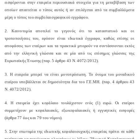
εισφέρονται στην εταιρεία περιουσιακά στοιχεία για τη μεταβίβαση των
οποίων απαιτείται ο τύπος αυτός ή αν επιλέγεται από τα συμβαλλόμενα
μέρη ο τύπος του συμβολαιογραφικού εγγράφου.
2. Καινοτομία αποτελεί το γεγονός ότι το καταστατικό και οι
τροποποιήσεις του, εφόσον είναι ιδιωτικά έγγραφα, καθώς επίσης οι
αποφάσεις των εταίρων και τα πρακτικά μπορούν να συντάσσονται εκτός
από την ελληνική γλώσσα και σε μία από τις επίσημες γλώσσες της
Ευρωπαϊκής Ένωσης (παρ. 5 άρθρο 43 Ν. 4072/2012).
3. Η εταιρεία μπορεί να είναι μονοπρόσωπη. Το όνομα του μοναδικού
εταίρου υποβάλλεται σε δημοσιότητα δια του Γ.Ε.ΜΗ. (παρ. 4 άρθρου 43
Ν. 4072/2012).
4. Η εταιρεία έχει κεφάλαιο τουλάχιστον ενός (1) ευρώ. Οι εταίροι
συμμετέχουν με κεφαλαιακές, εξωκεφαλαιακές ή εγγυητικές εισφορές
(άρθρα 77 έως και 79 του νόμου).
5. Στην επωνυμία της ιδιωτικής κεφαλαιουχικής εταιρείας πρέπει σε κάθε
περίπτωση να περιέχονται ολογράφως οι λέξεις: "Ιδιωτική Κεφαλαιουχική