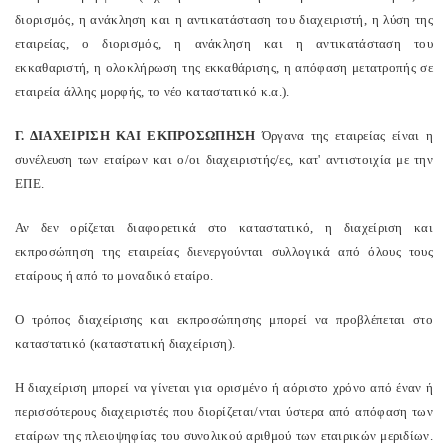
διορισμός, η ανάκληση και η αντικατάσταση του διαχειριστή, η λύση της
εταιρείας, ο διορισμός, η ανάκληση και η αντικατάσταση του
εκκαθαριστή, η ολοκλήρωση της εκκαθάρισης, η απόφαση μετατροπής σε
εταιρεία άλλης μορφής, το νέο καταστατικό κ.α.).
Γ. ΔΙΑΧΕΙΡΙΣΗ ΚΑΙ ΕΚΠΡΟΣΩΠΗΣΗ
Όργανα της εταιρείας είναι η
συνέλευση των εταίρων και ο/οι διαχειριστής/ες, κατ' αντιστοιχία με την
ΕΠΕ.
Αν δεν ορίζεται διαφορετικά στο καταστατικό, η διαχείριση και
εκπροσώπηση της εταιρείας διενεργούνται συλλογικά από όλους τους
εταίρους ή από το μοναδικό εταίρο.
Ο τρόπος διαχείρισης και εκπροσώπησης μπορεί να προβλέπεται στο
καταστατικό (καταστατική διαχείριση).
Η διαχείριση μπορεί να γίνεται για ορισμένο ή αόριστο χρόνο από έναν ή
περισσότερους διαχειριστές που διορίζεται/νται ύστερα από απόφαση των
εταίρων της πλειοψηφίας του συνολικού αριθμού των εταιρικών μεριδίων.