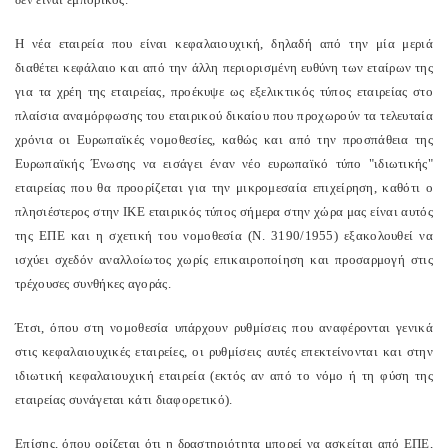
Η νέα εταιρεία που είναι κεφαλαιουχική, δηλαδή από την μία μεριά
διαθέτει κεφάλαιο και από την άλλη περιορισμένη ευθύνη των εταίρων της
για τα χρέη της εταιρείας, προέκυψε ως εξελικτικός τύπος εταιρείας στο
πλαίσια αναμόρφωσης του εταιρικού δικαίου που προχωρούν τα τελευταία
χρόνια οι Ευρωπαϊκές νομοθεσίες, καθώς και από την προσπάθεια της
Ευρωπαϊκής Ένωσης να εισάγει έναν νέο ευρωπαϊκό τύπο "ιδιωτικής"
εταιρείας που θα προορίζεται για την μικρομεσαία επιχείρηση, καθότι ο
πλησιέστερος στην ΙΚΕ εταιρικός τύπος σήμερα στην χώρα μας είναι αυτός
της ΕΠΕ και η σχετική του νομοθεσία (Ν. 3190/1955) εξακολουθεί να
ισχύει σχεδόν αναλλοίωτος χωρίς επικαιροποίηση και προσαρμογή στις
τρέχουσες συνθήκες αγοράς.
Έτσι, όπου στη νομοθεσία υπάρχουν ρυθμίσεις που αναφέρονται γενικά
στις κεφαλαιουχικές εταιρείες, οι ρυθμίσεις αυτές επεκτείνονται και στην
ιδιωτική κεφαλαιουχική εταιρεία (εκτός αν από το νόμο ή τη φύση της
εταιρείας συνάγεται κάτι διαφορετικό).
Επίσης, όπου ορίζεται ότι η δραστηριότητα μπορεί να ασκείται από ΕΠΕ,