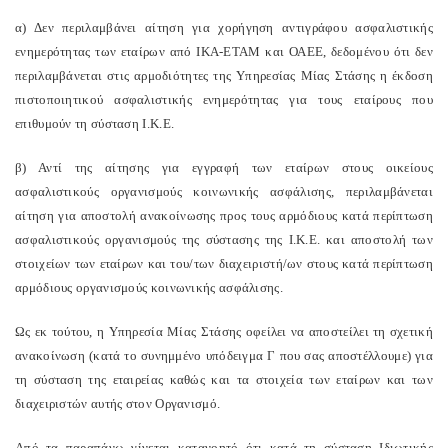
α) Δεν περιλαμβάνει αίτηση για χορήγηση αντιγράφου ασφαλιστικής
ενημερότητας των εταίρων από ΙΚΑ-ΕΤΑΜ και ΟΑΕΕ, δεδομένου ότι δεν
περιλαμβάνεται στις αρμοδιότητες της Υπηρεσίας Μίας Στάσης η έκδοση
πιστοποιητικού ασφαλιστικής ενημερότητας για τους εταίρους που
επιθυμούν τη σύσταση Ι.Κ.Ε.
β) Αντί της αίτησης για εγγραφή των εταίρων στους οικείους
ασφαλιστικούς οργανισμούς κοινωνικής ασφάλισης, περιλαμβάνεται
αίτηση για αποστολή ανακοίνωσης προς τους αρμόδιους κατά περίπτωση
ασφαλιστικούς οργανισμούς της σύστασης της Ι.Κ.Ε. και αποστολή των
στοιχείων των εταίρων και του/των διαχειριστή/ων στους κατά περίπτωση
αρμόδιους οργανισμούς κοινωνικής ασφάλισης.
Ως εκ τούτου, η Υπηρεσία Μίας Στάσης οφείλει να αποστείλει τη σχετική
ανακοίνωση (κατά το συνημμένο υπόδειγμα Γ που σας αποστέλλουμε) για
τη σύσταση της εταιρείας καθώς και τα στοιχεία των εταίρων και των
διαχειριστών αυτής στον Οργανισμό.
Από τα παραπάνω γίνεται κατανοητό ότι κατά τη σύσταση Ιδιωτικής