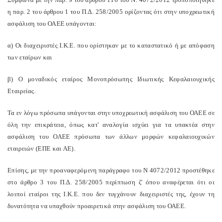
η παρ. 2 του άρθρου 1 του Π.Δ. 258/2005 ορίζοντας ότι στην υποχρεωτική
ασφάλιση του ΟΑΕΕ υπάγονται:
α) Οι διαχειριστές Ι.Κ.Ε. που ορίστηκαν με το καταστατικό ή με απόφαση
των εταίρων και
β) Ο μοναδικός εταίρος Μονοπρόσωπης Ιδιωτικής Κεφαλαιουχικής
Εταιρείας.
Τα εν λόγω πρόσωπα υπάγονται στην υποχρεωτική ασφάλιση του ΟΑΕΕ σε
όλη την επικράτεια, όπως κατ' αναλογία ισχύει για τα υπακτέα στην
ασφάλιση του ΟΑΕΕ πρόσωπα των άλλων μορφών κεφαλαιουχικών
εταιρειών (ΕΠΕ και ΑΕ).
Επίσης, με την προαναφερόμενη παράγραφο του Ν 4072/2012 προστέθηκε
στο άρθρο 3 του Π.Δ. 258/2005 περίπτωση ζ' όπου αναφέρεται ότι οι
λοιποί εταίροι της Ι.Κ.Ε. που δεν τυγχάνουν διαχειριστές της, έχουν τη
δυνατότητα να υπαχθούν προαιρετικά στην ασφάλιση του ΟΑΕΕ.