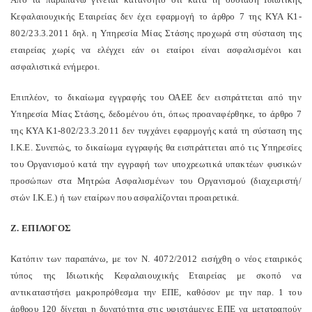
Κεφαλαιουχικής Εταιρείας δεν έχει εφαρμογή το άρθρο 7 της ΚΥΑ K1-
802/23.3.2011 δηλ. η Υπηρεσία Μίας Στάσης προχωρά στη σύσταση της
εταιρείας χωρίς να ελέγχει εάν οι εταίροι είναι ασφαλισμένοι και
ασφαλιστικά ενήμεροι.
Επιπλέον, το δικαίωμα εγγραφής του ΟΑΕΕ δεν εισπράττεται από την
Υπηρεσία Μίας Στάσης, δεδομένου ότι, όπως προαναφέρθηκε, το άρθρο 7
της ΚΥΑ K1-802/23.3.2011 δεν τυγχάνει εφαρμογής κατά τη σύσταση της
Ι.Κ.Ε. Συνεπώς, το δικαίωμα εγγραφής θα εισπράττεται από τις Υπηρεσίες
του Οργανισμού κατά την εγγραφή των υποχρεωτικά υπακτέων φυσικών
προσώπων στα Μητρώα Ασφαλισμένων του Οργανισμού (διαχειριστή/
στών Ι.Κ.Ε.) ή των εταίρων που ασφαλίζονται προαιρετικά.
Ζ. ΕΠΙΛΟΓΟΣ
Κατόπιν των παραπάνω, με τον Ν. 4072/2012 εισήχθη ο νέος εταιρικός
τύπος της Ιδιωτικής Κεφαλαιουχικής Εταιρείας με σκοπό να
αντικαταστήσει μακροπρόθεσμα την ΕΠΕ, καθόσον με την παρ. 1 του
άρθρου 120 δίνεται η δυνατότητα στις υφιστάμενες ΕΠΕ να μετατραπούν