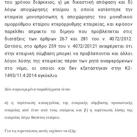
του χρόνου διάρκειας, γ) με δικαστική απόφαση και δ)
λόγω αποχώρησης εταίρου η οποία κατέστησε την
εταιρεία μονοπρόσωπη ή αποχώρησης του μοναδικού
ομορρύθμου εταίρου ετερόρρυθμης εταιρείας, και εφόσον
παρέλθει άπρακτο το δίμηνο που προβλέπεται στις
διατάξεις των άρθρων 267 και 281 του ν. 4072/2012.
Ωστόσο, στο άρθρο 259 του ν. 4072/20121 αναφέρεται ότι
στην εταιρική σύμβαση μπορεί να προβλέπονται και άλλοι
λόγοι λύσης της εταιρείας πέραν των ρητά αναφερόμενων
στο νόμο, οι οποίοι και δεν εξετάστηκαν στην Κ2-
1493/11.4.2014 εγκύκλιο.
Δύο συγκεκριμένα παραδείγματα είναι:
α) η περίπτωση καταγγελίας της εταιρικής σύμβασης προσωπικής
εταιρείας από έναν από τους εταίρους και β) η περίπτωση λύσης της
εταιρείας λόγω θανάτου εταίρου.
Για τις περιπτώσεις αυτές ισχύουν τα εξής: