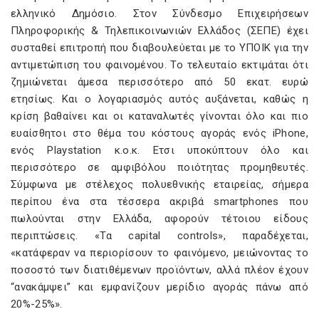
ελληνικό Δημόσιο. Στον Σύνδεσμο Επιχειρήσεων
Πληροφορικής & Τηλεπικοινωνιών Ελλάδος (ΣΕΠΕ) έχει
συσταθεί επιτροπή που διαβουλεύεται με το ΥΠΟΙΚ για την
αντιμετώπιση του φαινομένου. Το τελευταίο εκτιμάται ότι
ζημιώνεται άμεσα περισσότερο από 50 εκατ. ευρώ
ετησίως. Και ο λογαριασμός αυτός αυξάνεται, καθώς η
κρίση βαθαίνει και οι καταναλωτές γίνονται όλο και πιο
ευαίσθητοι στο θέμα του κόστους αγοράς ενός iPhone,
ενός Playstation κ.ο.κ. Ετσι υποκύπτουν όλο και
περισσότερο σε αμφιβόλου ποιότητας προμηθευτές.
Σύμφωνα με στέλεχος πολυεθνικής εταιρείας, σήμερα
περίπου ένα στα τέσσερα ακριβά smartphones που
πωλούνται στην Ελλάδα, αφορούν τέτοιου είδους
περιπτώσεις. «Τα capital controls», παραδέχεται,
«κατάφεραν να περιορίσουν το φαινόμενο, μειώνοντας το
ποσοστό των διατιθέμενων προϊόντων, αλλά πλέον έχουν
“ανακάμψει” και εμφανίζουν μερίδιο αγοράς πάνω από
20%-25%».