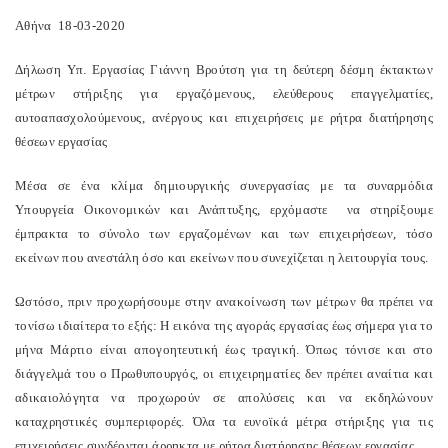
Αθήνα 18-03-2020
Δήλωση Υπ. Εργασίας Γιάννη Βρούτση για τη δεύτερη δέσμη έκτακτων
μέτρων στήριξης για εργαζόμενους, ελεύθερους επαγγελματίες,
αυτοαπασχολούμενους, ανέργους και επιχειρήσεις με ρήτρα διατήρησης
θέσεων εργασίας
Μέσα σε ένα κλίμα δημιουργικής συνεργασίας με τα συναρμόδια
Υπουργεία Οικονομικών και Ανάπτυξης, ερχόμαστε να στηρίξουμε
έμπρακτα το σύνολο των εργαζομένων και των επιχειρήσεων, τόσο
εκείνων που ανεστάλη όσο και εκείνων που συνεχίζεται η λειτουργία τους.
Ωστόσο, πριν προχωρήσουμε στην ανακοίνωση των μέτρων θα πρέπει να
τονίσω ιδιαίτερα το εξής: Η εικόνα της αγοράς εργασίας έως σήμερα για το
μήνα Μάρτιο είναι απογοητευτική έως τραγική. Όπως τόνισε και στο
διάγγελμά του ο Πρωθυπουργός, οι επιχειρηματίες δεν πρέπει αναίτια και
αδικαιολόγητα να προχωρούν σε απολύσεις και να εκδηλώνουν
καταχρηστικές συμπεριφορές. Όλα τα ευνοϊκά μέτρα στήριξης για τις
επιχειρήσεις συνδέονται άρρηκτα με ρήτρα διατήρησης θέσεων εργασίας.