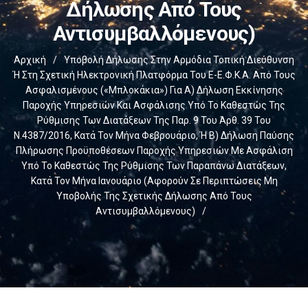
Δήλωσης Από Τους
Αντισυμβαλλόμενους)
Αρχική
/
Υποβολή Δήλωσης Στην Αρμόδια Τοπική Διεύθυνση
Ή Στη Σχετική Ηλεκτρονική Πλατφόρμα Του E-Ε.Φ.Κ.Α. Από Τους
Ασφαλισμένους («μπλοκάκια») Για Α) Δήλωση Εκκίνησης
Παροχής Υπηρεσιών Και Ασφάλισης Υπό Το Καθεστώς Της
Ρύθμισης Των Διατάξεων Της Παρ. 9 Του Άρθ. 39 Του
Ν.4387/2016, Κατά Τον Μήνα Φεβρουάριο, Ή Β) Δήλωση Παύσης
Πλήρωσης Προϋποθέσεων Παροχής Υπηρεσιών Με Ασφάλιση
Υπό Το Καθεστώς Της Ρύθμισης Των Παραπάνω Διατάξεων,
Κατά Τον Μήνα Ιανουάριο (αφορούν Σε Περιπτώσεις Μη
Υποβολής Της Σχετικής Δήλωσης Από Τους
Αντισυμβαλλόμενους)
/