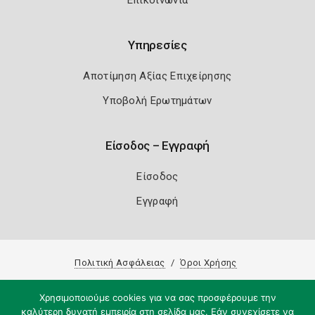
Επικοινωνία
Υπηρεσίες
Αποτίμηση Αξίας Επιχείρησης
Υποβολή Ερωτημάτων
Είσοδος – Εγγραφή
Είσοδος
Εγγραφή
Πολιτική Ασφάλειας
Όροι Χρήσης
Copyright 2026
Knowledge A.E.
Χρησιμοποιούμε cookies για να σας προσφέρουμε την
καλύτερη δυνατή εμπειρία στη σελίδα μας. Εάν συνεχίσετε να