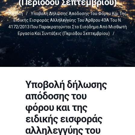
(περιόδου Σεπτεμβρίου)
Αρχική
/
Υποβολή Δήλωσης Απόδοσης Του Φόρου Και Της
Ειδικής Εισφοράς Αλληλεγγύης Του Άρθρου 43Α Του Ν.
4172/2013 Που Παρακρατούνται Στο Εισόδημα Από Μισθωτή
Εργασία Και Συντάξεις (περιόδου Σεπτεμβρίου)
/
Υποβολή δήλωσης
απόδοσης του
φόρου και της
ειδικής εισφοράς
αλληλεγγύης του