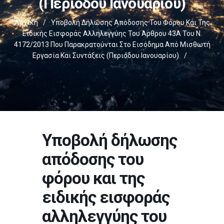
(περιόδου Ιανουαρίου)
Αρχική
/
Υποβολή Δήλωσης Απόδοσης Του Φόρου Και Της
Ειδικής Εισφοράς Αλληλεγγύης Του Άρθρου 43Α Του Ν.
4172/2013 Που Παρακρατούνται Στο Εισόδημα Από Μισθωτή
Εργασία Και Συντάξεις (περιόδου Ιανουαρίου)
/
Υποβολή δήλωσης
απόδοσης του
φόρου και της
ειδικής εισφοράς
αλληλεγγύης του