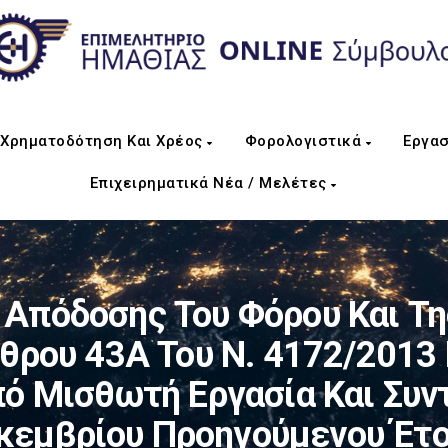
Χρηματοδότηση Και Χρέος
Φορολογιστικά
Εργασ
Επιχειρηματικά Νέα / Μελέτες
Απόδοσης Του Φόρου Και Της
θρου 43Α Του Ν. 4172/2013
ό Μισθωτή Εργασία Και Συν
κεμβρίου Προηγούμενου Έτο