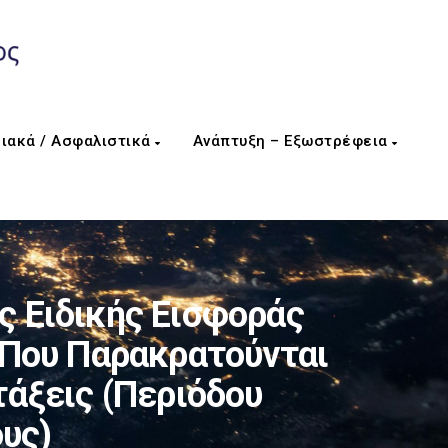
ιακά / Ασφαλιστικά
Ανάπτυξη – Εξωστρέφεια
 Ειδικής Εισφοράς
 Που Παρακρατούνται
τάξεις (περιόδου
υς)