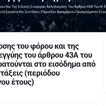
υ Και Της Ειδικής Εισφοράς Αλληλεγγύης Του Άρθρου 43Α Του Ν. 4
τή Εργασία Και Συντάξεις (περιόδου Δεκεμβρίου Προηγούμενου Έτου
σης του φόρου και της
εγγύης του άρθρου 43Α του
ρατούνται στο εισόδημα από
ντάξεις (περιόδου
ου έτους)