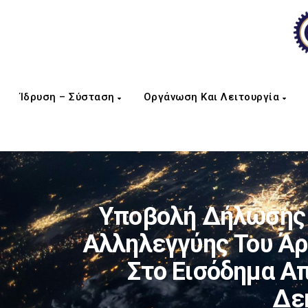
Ίδρυση – Σύσταση
Οργάνωση Και Λειτουργία
Υποβολή Δήλωσης 
Αλληλεγγύης Του Άρ
Στο Εισόδημα Απ
Δε