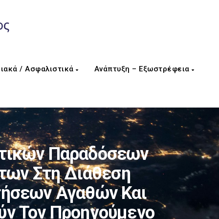
ιακά / Ασφαλιστικά
Ανάπτυξη – Εξωστρέφεια
οτικών Παραδόσεων
των Στη Διάθεση
τήσεων Αγαθών Και
ύν Τον Προηγούμενο