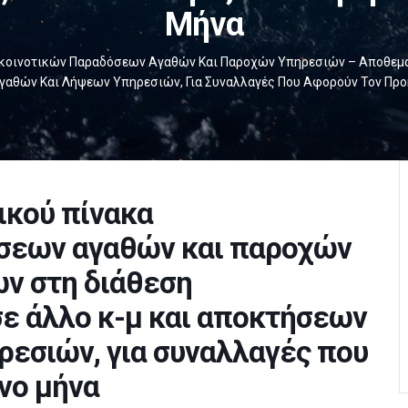
Μήνα
κοινοτικών Παραδόσεων Αγαθών Και Παροχών Υπηρεσιών – Αποθεμάτ
γαθών Και Λήψεων Υπηρεσιών, Για Συναλλαγές Που Αφορούν Τον Πρ
κού πίνακα
σεων αγαθών και παροχών
ν στη διάθεση
ε άλλο κ-μ και αποκτήσεων
εσιών, για συναλλαγές που
νο μήνα