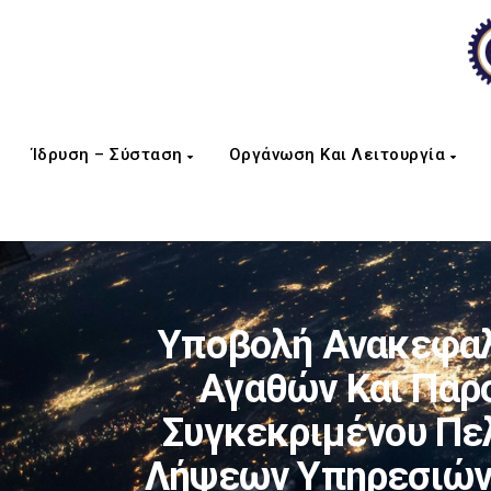
Ίδρυση – Σύσταση
Οργάνωση Και Λειτουργία
Υποβολή Ανακεφαλ
Αγαθών Και Παρ
Συγκεκριμένου Πε
Λήψεων Υπηρεσιών,