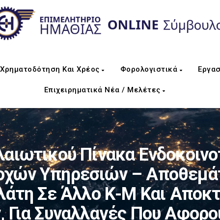
Χρηματοδότηση Και Χρέος
Φορολογιστικά
Εργασ
Επιχειρηματικά Νέα / Μελέτες
αιωτικού Πίνακα Ενδοκοιν
οχών Υπηρεσιών – Αποθεμά
λάτη Σε Άλλο Κ-Μ Και Αποκ
 Για Συναλλαγές Που Αφορο