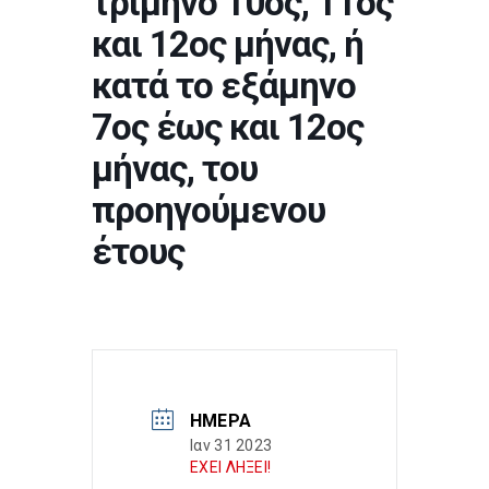
τρίμηνο 10ος, 11ος
και 12ος μήνας, ή
κατά το εξάμηνο
7ος έως και 12ος
μήνας, του
προηγούμενου
έτους
ΗΜΈΡΑ
Ιαν 31 2023
ΕΧΕΙ ΛΗΞΕΙ!