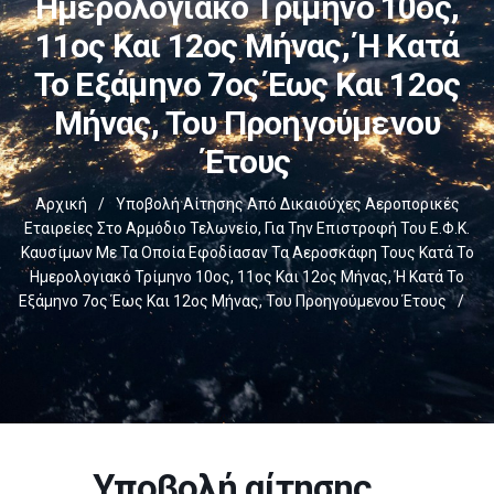
Ημερολογιακό Τρίμηνο 10ος,
11ος Και 12ος Μήνας, Ή Κατά
Το Εξάμηνο 7ος Έως Και 12ος
Μήνας, Του Προηγούμενου
Έτους
Αρχική
/
Υποβολή Αίτησης Από Δικαιούχες Αεροπορικές
Εταιρείες Στο Αρμόδιο Τελωνείο, Για Την Επιστροφή Του Ε.Φ.Κ.
Καυσίμων Με Τα Οποία Εφοδίασαν Τα Αεροσκάφη Τους Κατά Το
Ημερολογιακό Τρίμηνο 10ος, 11ος Και 12ος Μήνας, Ή Κατά Το
Εξάμηνο 7ος Έως Και 12ος Μήνας, Του Προηγούμενου Έτους
/
Υποβολή αίτησης