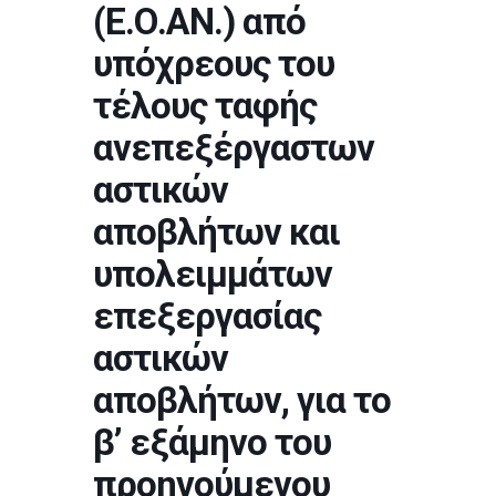
(Ε.Ο.ΑΝ.) από
υπόχρεους του
τέλους ταφής
ανεπεξέργαστων
αστικών
αποβλήτων και
υπολειμμάτων
επεξεργασίας
αστικών
αποβλήτων, για το
β’ εξάμηνο του
προηγούμενου