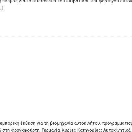
εσμός για το aftermarket του επιβατικού και φορτηγού αυτοκ
…]
 εμπορική έκθεση για τη βιομηχανία αυτοκινήτου, προγραμματισ
6 στη Φρανκφούρτη, Γερμανία. Κύριες Κατηγορίες: Αυτοκινητικά