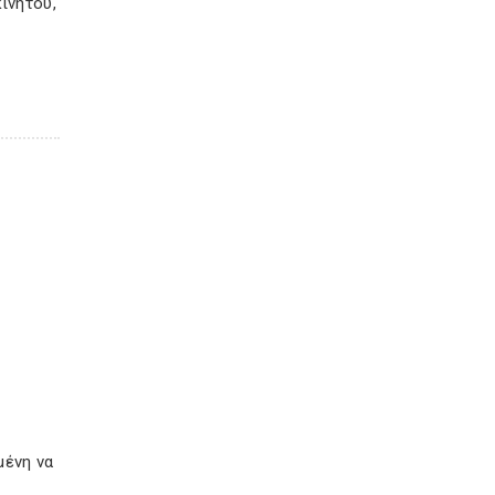
ινήτου,
μένη να