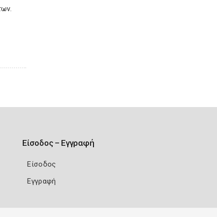
των.
Είσοδος – Εγγραφή
Είσοδος
Εγγραφή