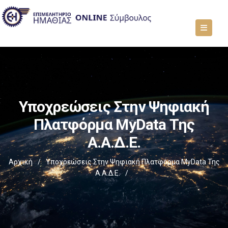
Υποχρεώσεις Στην Ψηφιακή
Πλατφόρμα MyData Της
Α.Α.Δ.Ε.
Αρχική
/
Υποχρεώσεις Στην Ψηφιακή Πλατφόρμα MyData Της
Α.Α.Δ.Ε.
/